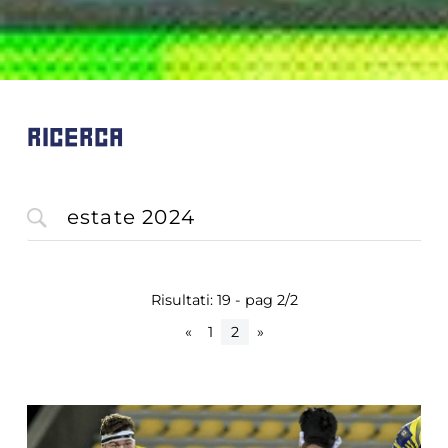
RICERCA
Risultati: 19 - pag 2/2
«
1
2
»