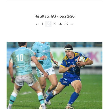
Risultati: 193 - pag 2/20
«
1
2
3
4
5
»