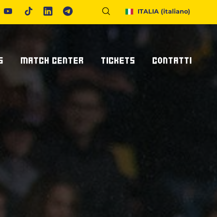
ITALIA
(italiano)
S
MATCH CENTER
TICKETS
CONTATTI
Calendario E Risultati
Biglietteria
Richiedi Info
United Rugby Championship
Abbonamenti
Accrediti Stampa
ponsor
Archivio Risultati
Hospitality
Newsletter
onsor/partner
Ticketone
Come Raggiungerci
Alloggiare A Parma