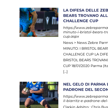
LA DIFESA DELLE ZE
BEARS TROVANO ALLO
CHALLENGE CUP
https://www.zebreparma.i
minuto-i-bristol-bears-t
cup.aspx
News > News Zebre Par
MINUTO: I BRISTOL BEA
CHALLENGE CUP LA DIFE
BRISTOL BEARS TROVANO
CUP 18/01/2020 Parma (Ita
[...]
NEL GELO DI PARMA 
PADRONE DEL SECON
https://www.zebreparma.i
il-biarritz-e-padrone-de
Clarkin Arbitro : Chris Bu