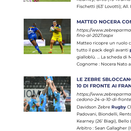
Fischetti (63’ Lovotti); All. 
MATTEO NOCERA CONS
https://www.zebreparma.i
fino-al-2027.aspx
Matteo ricopre un ruolo 
tutto il pack degli avanti
gialloblù. ... La scheda 
Cognome : Nocera Nato a : C
LE ZEBRE SBLOCCANO
10 DI FRONTE AI FR
https://www.zebreparma.i
cedono-24-a-10-di-fronte
Davidson Zebre
Rugby
Cl
Padovani, Biondelli, Renton
Kearney (26’ Biagi), Bello (
Arbitro : Sean Gallagher (Iri