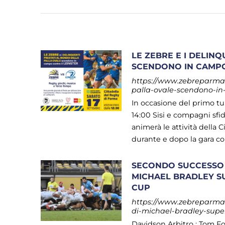
LE ZEBRE E I DELIN
SCENDONO IN CAMPO
https://www.zebreparma.i
palla-ovale-scendono-in
In occasione del primo t
14:00 Sisi e compagni sfid
animerà le attività della C
durante e dopo la gara con i
SECONDO SUCCESSO P
MICHAEL BRADLEY SU
CUP
https://www.zebreparma.i
di-michael-bradley-super
Davidson Arbitro : Tom Fo