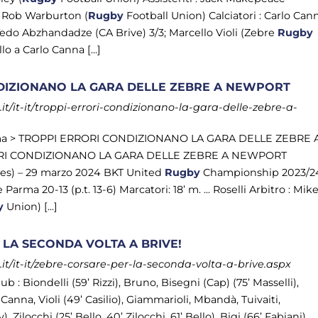
e Rob Warburton (
Rugby
Football Union) Calciatori : Carlo Can
Tedo Abzhandadze (CA Brive) 3/3; Marcello Violi (Zebre
Rugby
llo a Carlo Canna [...]
DIZIONANO LA GARA DELLE ZEBRE A NEWPORT
t/it-it/troppi-errori-condizionano-la-gara-delle-zebre-a-
ma > TROPPI ERRORI CONDIZIONANO LA GARA DELLE ZEBRE 
I CONDIZIONANO LA GARA DELLE ZEBRE A NEWPORT
es) – 29 marzo 2024 BKT United
Rugby
Championship 2023/2
rma 20-13 (p.t. 13-6) Marcatori: 18’ m. ... Roselli Arbitro : Mik
y
Union) [...]
LA SECONDA VOLTA A BRIVE!
t/it-it/zebre-corsare-per-la-seconda-volta-a-brive.aspx
ub : Biondelli (59’ Rizzi), Bruno, Bisegni (Cap) (75’ Masselli),
, Canna, Violi (49’ Casilio), Giammarioli, Mbandà, Tuivaiti,
 Zilocchi (25’ Bello, 40’ Zilocchi, 61’ Bello), Bigi (66’ Fabiani),