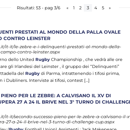
Risultati: 53 - pag 3/6
«
1
2
3
4
5
»
QUENTI PRESTATI AL MONDO DELLA PALLA OVALE
 CONTRO LEINSTER
t/it-it/le-zebre-e-i-delinquenti-prestati-al-mondo-della-
-campo-contro-leinster.aspx
urno dello United
Rugby
Championship , che vedrà alle ore
are gli Irlandesi del Leinster , il gruppo dei “Delinquenti”
ittadella del
Rugby
di Parma, intrattenendo i tifosi prima,
 Dubliners. Interviste ai tifosi, contest [...]
IENO PER LE ZEBRE: A CALVISANO IL XV DI
PERA 27 A 24 IL BRIVE NEL 3° TURNO DI CHALLENG
t/it-it/secondo-successo-pieno-per-le-zebre-a-calvisano-il-x
a-27-a-24-il-brive-nel-3-turno-di-challenge-cup.aspx
ley (
Rugby
Football Union) Assistenti : Jack Makepeace