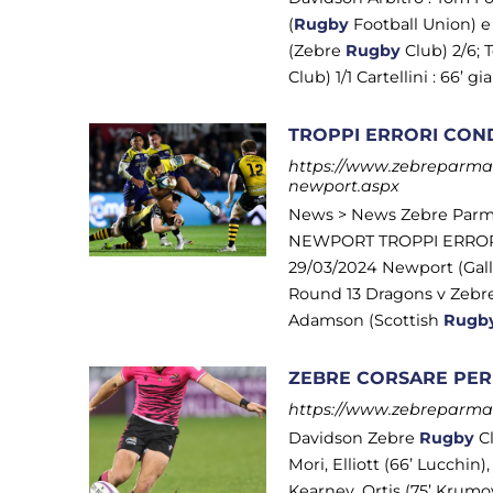
(
Rugby
Football Union) 
(Zebre
Rugby
Club) 2/6; 
Club) 1/1 Cartellini : 66’ gia
TROPPI ERRORI CON
https://www.zebreparma.i
newport.aspx
News > News Zebre Par
NEWPORT TROPPI ERROR
29/03/2024 Newport (Gall
Round 13 Dragons v Zebre Pa
Adamson (Scottish
Rugb
ZEBRE CORSARE PER 
https://www.zebreparma.i
Davidson Zebre
Rugby
Cl
Mori, Elliott (66’ Lucchin)
Kearney, Ortis (75’ Krumov),