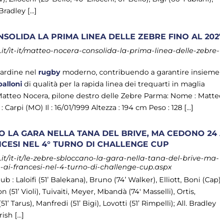
Bradley [...]
OLIDA LA PRIMA LINEA DELLE ZEBRE FINO AL 202
t/it-it/matteo-nocera-consolida-la-prima-linea-delle-zebre-
cardine nel
rugby
moderno, contribuendo a garantire insieme
palloni
di qualità per la rapida linea dei trequarti in maglia
di Matteo Nocera, pilone destro delle Zebre Parma: Nome : Matt
arpi (MO) Il : 16/01/1999 Altezza : 194 cm Peso : 128 [...]
 LA GARA NELLA TANA DEL BRIVE, MA CEDONO 24
ANCESI NEL 4° TURNO DI CHALLENGE CUP
t/it-it/le-zebre-sbloccano-la-gara-nella-tana-del-brive-ma-
-ai-francesi-nel-4-turno-di-challenge-cup.aspx
ub : Laloifi (51’ Balekana), Bruno (74’ Walker), Elliott, Boni (Cap)
 (51’ Violi), Tuivaiti, Meyer, Mbandà (74′ Masselli), Ortis,
51’ Tarus), Manfredi (51’ Bigi), Lovotti (51’ Rimpelli); All. Bradley
sh [...]