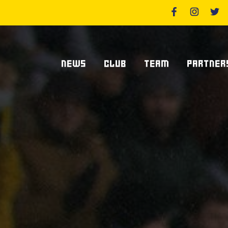
NEWS
CLUB
TEAM
PARTNER
News Zebre Parma
Chi Siamo
Giocatori
Sponsor
News Zebre Legacy
Stadio Lanfranchi
Staff Tecnico
Partners
Organigramma Societario
Statistiche
Supplier S
Volontari
Club Dei Centurioni
Diventa Sp