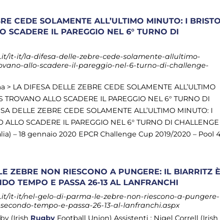
BRE CEDE SOLAMENTE ALL’ULTIMO MINUTO: I BRIST
 SCADERE IL PAREGGIO NEL 6° TURNO DI
t/it-it/la-difesa-delle-zebre-cede-solamente-allultimo-
rovano-allo-scadere-il-pareggio-nel-6-turno-di-challenge-
ma > LA DIFESA DELLE ZEBRE CEDE SOLAMENTE ALL’ULTIMO
RS TROVANO ALLO SCADERE IL PAREGGIO NEL 6° TURNO DI
SA DELLE ZEBRE CEDE SOLAMENTE ALL’ULTIMO MINUTO: I
 ALLO SCADERE IL PAREGGIO NEL 6° TURNO DI CHALLENGE
lia) – 18 gennaio 2020 EPCR Challenge Cup 2019/2020 – Pool 4
LE ZEBRE NON RIESCONO A PUNGERE: IL BIARRITZ 
DO TEMPO E PASSA 26-13 AL LANFRANCHI
t/it-it/nel-gelo-di-parma-le-zebre-non-riescono-a-pungere-
l-secondo-tempo-e-passa-26-13-al-lanfranchi.aspx
sby (Irish
Rugby
Football Union) Assistenti : Nigel Correll (Irish