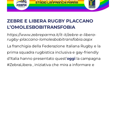
ZEBRE E LIBERA RUGBY PLACCANO
L’OMOLESBOBITRANSFOBIA
https://www.zebreparma.it/it-it/zebre-e-libera-
rugby-placcano-lomolesbobitransfobia.aspx
La franchigia della Federazione Italiana Rugby e la
prima squadra rugbistica inclusiva e gay-friendly
d’Italia hanno presentato quest’
oggi
la campagna
#ZebraLibera , iniziativa che mira a informare e
sensibilizzare tifosi e appassionati sull’importanza di
vivere un ambiente di gioco accogliente e rispettoso
COOKIE
per chiunque, combattendo le discriminazioni per [...]
Questo sito web utilizza i cookie. Maggiori
informazioni sui cookie sono disponibili a
questo link
. Continuando ad utilizzare questo