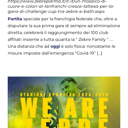
https://www.zebreparma.it/it-it/un-mosaico-di-
cuore-e-colori-al-lanfranchi-cresce-lattesa-per-la-
gara-di-challenge-cup-tra-zebre-e-bath.aspx
Partita
speciale per la franchigia federale che, oltre a
disputare la sua prima gara di sempre ad eliminazione
diretta, celebrerà il raggiungimento dei 100 club
affiliati insieme a tutta quanta la “ Zebre Family ”. ...
Una distanza che ad
oggi
è solo fisica: nonostante le
misure imposte dall’emergenza “Covid-19” [...]