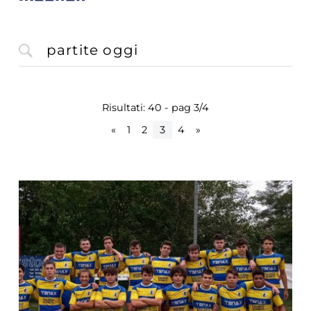
Risultati: 40 - pag 3/4
«
1
2
3
4
»