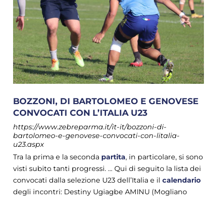
BOZZONI, DI BARTOLOMEO E GENOVESE
CONVOCATI CON L’ITALIA U23
https://www.zebreparma.it/it-it/bozzoni-di-
bartolomeo-e-genovese-convocati-con-litalia-
u23.aspx
Tra la prima e la seconda
partita
, in particolare, si sono
visti subito tanti progressi. ... Qui di seguito la lista dei
convocati dalla selezione U23 dell’Italia e il
calendario
degli incontri: Destiny Ugiagbe AMINU (Mogliano
Veneto Rugby) Riccardo ANDREOLI (Rugby
Vicenza/Accademia Benetton Rugby) Franco AVACA