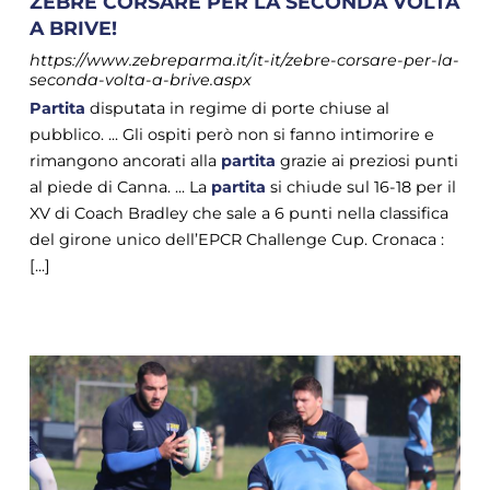
ZEBRE CORSARE PER LA SECONDA VOLTA
A BRIVE!
https://www.zebreparma.it/it-it/zebre-corsare-per-la-
seconda-volta-a-brive.aspx
Partita
disputata in regime di porte chiuse al
pubblico. ... Gli ospiti però non si fanno intimorire e
rimangono ancorati alla
partita
grazie ai preziosi punti
al piede di Canna. ... La
partita
si chiude sul 16-18 per il
XV di Coach Bradley che sale a 6 punti nella classifica
del girone unico dell’EPCR Challenge Cup. Cronaca :
[...]