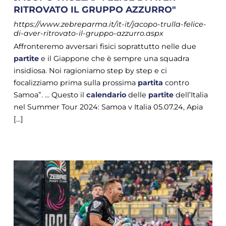
RITROVATO IL GRUPPO AZZURRO"
https://www.zebreparma.it/it-it/jacopo-trulla-felice-
di-aver-ritrovato-il-gruppo-azzurro.aspx
Affronteremo avversari fisici soprattutto nelle due
partite
e il Giappone che è sempre una squadra
insidiosa. Noi ragioniamo step by step e ci
focalizziamo prima sulla prossima
partita
contro
Samoa”. ... Questo il
calendario
delle
partite
dell’Italia
nel Summer Tour 2024: Samoa v Italia 05.07.24, Apia
[...]