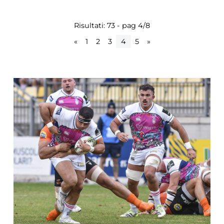
Risultati: 73 - pag 4/8
«
1
2
3
4
5
»