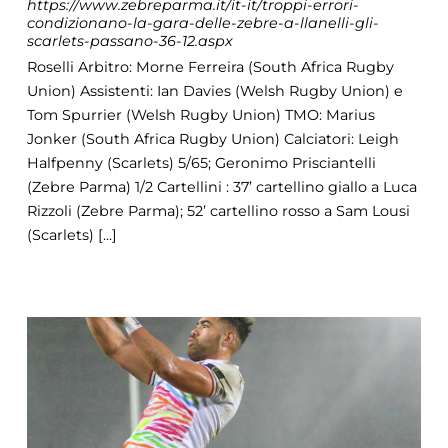
https://www.zebreparma.it/it-it/troppi-errori-
condizionano-la-gara-delle-zebre-a-llanelli-gli-
scarlets-passano-36-12.aspx
Roselli Arbitro: Morne Ferreira (South Africa Rugby
Union) Assistenti: Ian Davies (Welsh Rugby Union) e
Tom Spurrier (Welsh Rugby Union) TMO: Marius
Jonker (South Africa Rugby Union) Calciatori: Leigh
Halfpenny (Scarlets) 5/65; Geronimo Prisciantelli
(Zebre Parma) 1/2 Cartellini : 37’ cartellino giallo a Luca
Rizzoli (Zebre Parma); 52’ cartellino rosso a Sam Lousi
(Scarlets) [...]