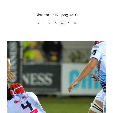
Risultati: 193 - pag 4/20
«
1
2
3
4
5
»