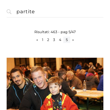
Risultati: 463 - pag 5/47
«
1
2
3
4
5
»