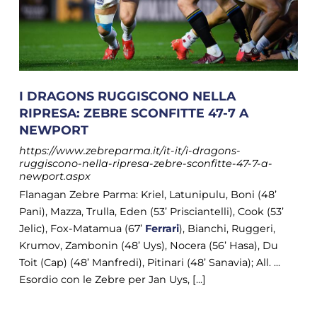
I DRAGONS RUGGISCONO NELLA
RIPRESA: ZEBRE SCONFITTE 47-7 A
NEWPORT
https://www.zebreparma.it/it-it/i-dragons-
ruggiscono-nella-ripresa-zebre-sconfitte-47-7-a-
newport.aspx
Flanagan Zebre Parma: Kriel, Latunipulu, Boni (48’
Pani), Mazza, Trulla, Eden (53’ Prisciantelli), Cook (53’
Jelic), Fox-Matamua (67’
Ferrari
), Bianchi, Ruggeri,
Krumov, Zambonin (48’ Uys), Nocera (56’ Hasa), Du
Toit (Cap) (48’ Manfredi), Pitinari (48’ Sanavia); All. ...
Esordio con le Zebre per Jan Uys, [...]