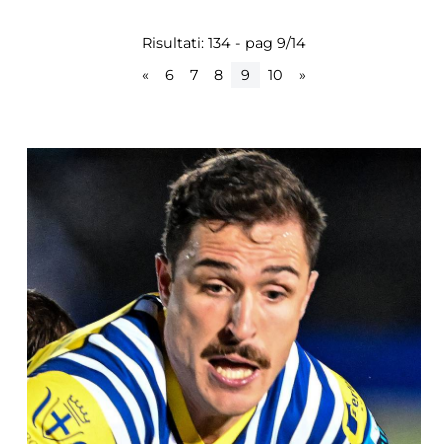
Risultati: 134 - pag 9/14
«
6
7
8
9
10
»