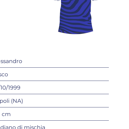
essandro
sco
/10/1999
poli (NA)
5 cm
diano di mischia