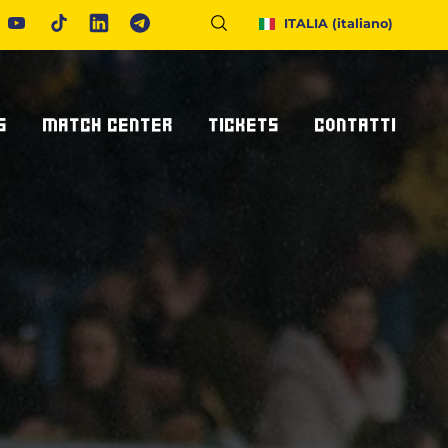
ITALIA
(italiano)
S
MATCH CENTER
TICKETS
CONTATTI
Calendario E Risultati
Biglietteria
Richiedi Info
United Rugby Championship
Abbonamenti
Accrediti Stampa
ponsor
Archivio Risultati
Hospitality
Newsletter
onsor/partner
Ticketone
Come Raggiungerci
Alloggiare A Parma