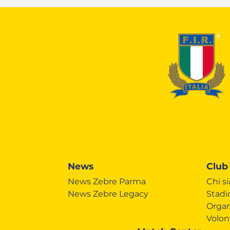
News
Club
News Zebre Parma
Chi s
News Zebre Legacy
Stadi
Organ
Volon