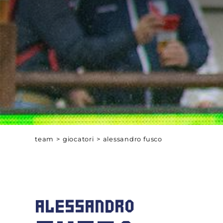
team
>
giocatori
>
alessandro fusco
ALESSANDRO