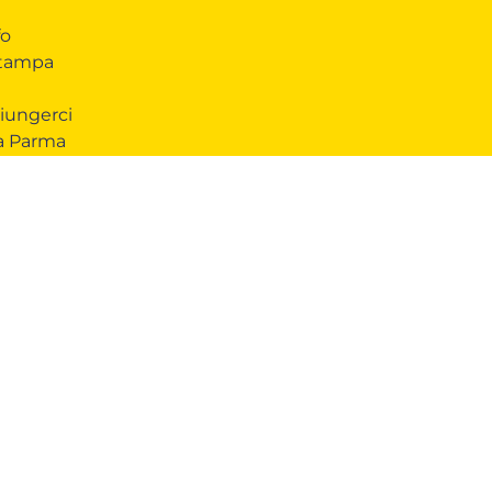
fo
Stampa
iungerci
 a Parma
COOKIE
Questo sito web utilizza i cookie. Maggiori
CONDIVIDI
informazioni sui cookie sono disponibili a
questo
link
. Continuando ad utilizzare questo sito si
acconsente all'utilizzo dei cookie durante la
navigazione.
ACCETTA