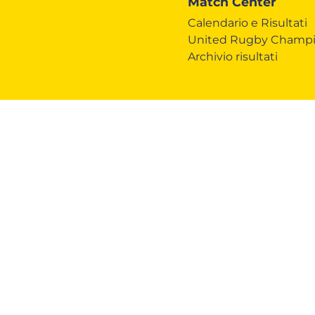
Match Center
Calendario e Risultati
United Rugby Champi
Archivio risultati
Zebre Legacy
Zebre Business
Mercha