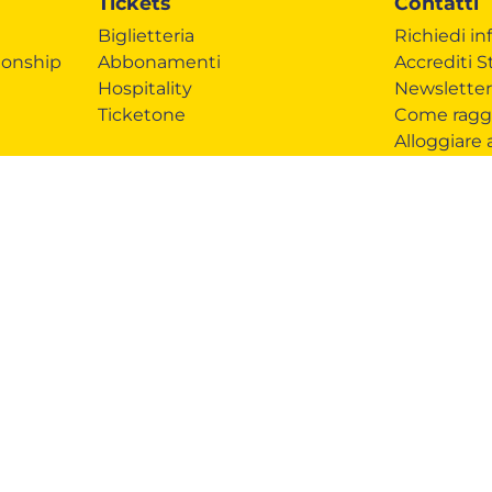
Tickets
Contatti
Biglietteria
Richiedi in
onship
Abbonamenti
Accrediti 
Hospitality
Newsletter
Ticketone
Come ragg
Alloggiare
ndising