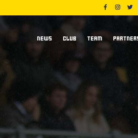
NEWS
CLUB
TEAM
PARTNER
News Zebre Parma
Chi Siamo
Giocatori
Sponsor
News Zebre Legacy
Stadio Lanfranchi
Staff Tecnico
Partners
Organigramma Societario
Statistiche
Supplier S
Volontari
Club Dei Centurioni
Diventa Sp