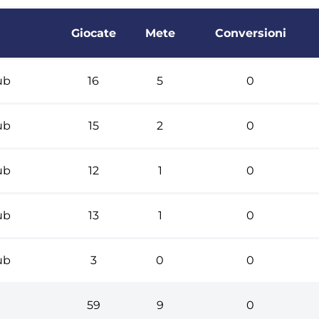
Giocate
Mete
Conversioni
ub
16
5
0
ub
15
2
0
ub
12
1
0
ub
13
1
0
ub
3
0
0
59
9
0