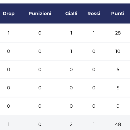
Drop
Punizioni
Gialli
Rossi
Punti
1
0
1
1
28
0
0
1
0
10
0
0
0
0
5
0
0
0
0
5
0
0
0
0
0
1
0
2
1
48