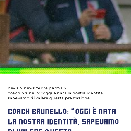
news
>
news zebre parma
>
coach brunello: “oggi è nata la nostra identità,
sapevamo di valere questa prestazione"
COACH BRUNELLO: “OGGI È NATA
LA NOSTRA IDENTITÀ, SAPEVAMO