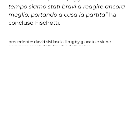
tempo siamo stati bravi a reagire ancora
meglio, portando a casa la partita”
ha
concluso Fischetti.
precedente:
david sisi lascia il rugby giocato e viene
nominato coach della touche delle zebre
successivo:
impresa zebre! munster fermato 42-33 al
lanfranchi
COOKIE
news zebre parma
Questo sito web utilizza i cookie. Maggiori
informazioni sui cookie sono disponibili a
questo link
. Continuando ad utilizzare questo
sito si acconsente all'utilizzo dei cookie
durante la navigazione.
ACCETTA
CONDIVIDI