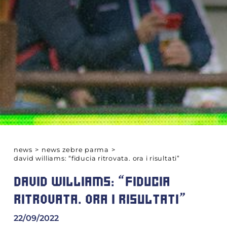
news
>
news zebre parma
>
david williams: “fiducia ritrovata. ora i risultati”
DAVID WILLIAMS: “FIDUCIA
RITROVATA. ORA I RISULTATI”
22/09/2022