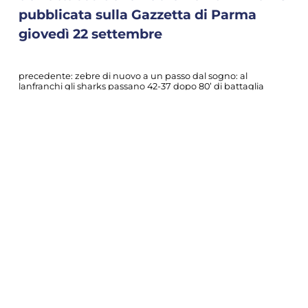
pubblicata sulla Gazzetta di Parma
giovedì 22 settembre
precedente:
zebre di nuovo a un passo dal sogno: al
lanfranchi gli sharks passano 42-37 dopo 80’ di battaglia
successivo:
due cambi nel xv delle zebre che venerdì sera
apre il secondo turno del bkt urc al lanfranchi con gli sharks
COOKIE
news zebre parma
Questo sito web utilizza i cookie. Maggiori
informazioni sui cookie sono disponibili a
questo link
. Continuando ad utilizzare questo
sito si acconsente all'utilizzo dei cookie
durante la navigazione.
ACCETTA
CONDIVIDI