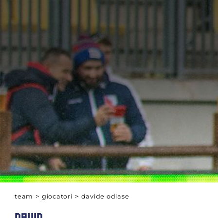
team
>
giocatori
>
davide odiase
DAVID