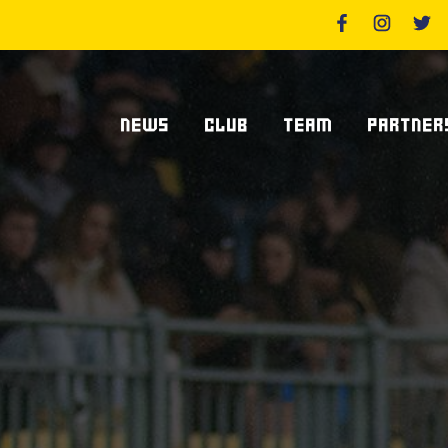
NEWS
CLUB
TEAM
PARTNER
News Zebre Parma
Chi Siamo
Giocatori
Sponsor
News Zebre Legacy
Stadio Lanfranchi
Staff Tecnico
Partners
Organigramma Societario
Statistiche
Supplier S
Volontari
Club Dei Centurioni
Diventa Sp