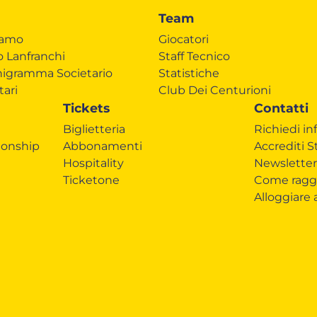
Team
iamo
Giocatori
o Lanfranchi
Staff Tecnico
igramma Societario
Statistiche
tari
Club Dei Centurioni
Tickets
Contatti
Biglietteria
Richiedi in
onship
Abbonamenti
Accrediti 
Hospitality
Newsletter
Ticketone
Come ragg
Alloggiare