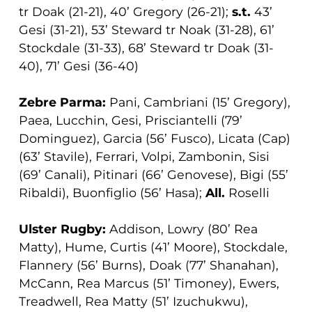
tr Doak (21-21), 40’ Gregory (26-21);
s.t.
43’
Gesi (31-21), 53’ Steward tr Noak (31-28), 61’
Stockdale (31-33), 68’ Steward tr Doak (31-
40), 71’ Gesi (36-40)
Zebre Parma:
Pani, Cambriani (15’ Gregory),
Paea, Lucchin, Gesi, Prisciantelli (79’
Dominguez), Garcia (56’ Fusco), Licata (Cap)
(63’ Stavile), Ferrari, Volpi, Zambonin, Sisi
(69’ Canali), Pitinari (66’ Genovese), Bigi (55’
Ribaldi), Buonfiglio (56’ Hasa);
All.
Roselli
Ulster Rugby:
Addison, Lowry (80’ Rea
Matty), Hume, Curtis (41’ Moore), Stockdale,
Flannery (56’ Burns), Doak (77’ Shanahan),
McCann, Rea Marcus (51’ Timoney), Ewers,
Treadwell, Rea Matty (51’ Izuchukwu),