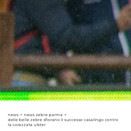
news
>
news zebre parma
>
delle belle zebre sfiorano il successo casalingo contro
la corazzata ulster