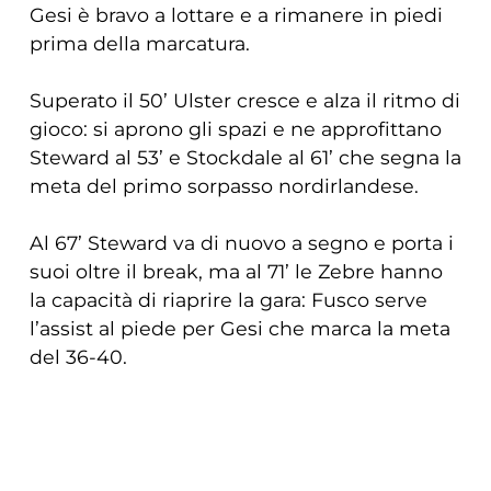
Gesi è bravo a lottare e a rimanere in piedi
prima della marcatura.
Superato il 50’ Ulster cresce e alza il ritmo di
gioco: si aprono gli spazi e ne approfittano
Steward al 53’ e Stockdale al 61’ che segna la
meta del primo sorpasso nordirlandese.
Al 67’ Steward va di nuovo a segno e porta i
suoi oltre il break, ma al 71’ le Zebre hanno
la capacità di riaprire la gara: Fusco serve
l’assist al piede per Gesi che marca la meta
del 36-40.
Nel finale gli Italiani si ripresentano a
COOKIE
ridosso dei 5 metri: dopo tre ripartenze in
mischia chiusa e un cartellino giallo contro
Questo sito web utilizza i cookie. Maggiori