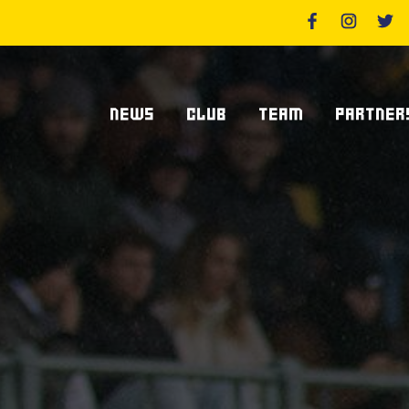
NEWS
CLUB
TEAM
PARTNER
News Zebre Parma
Chi Siamo
Giocatori
Sponsor
News Zebre Legacy
Stadio Lanfranchi
Staff Tecnico
Partners
Organigramma Societario
Statistiche
Supplier S
Volontari
Club Dei Centurioni
Diventa Sp