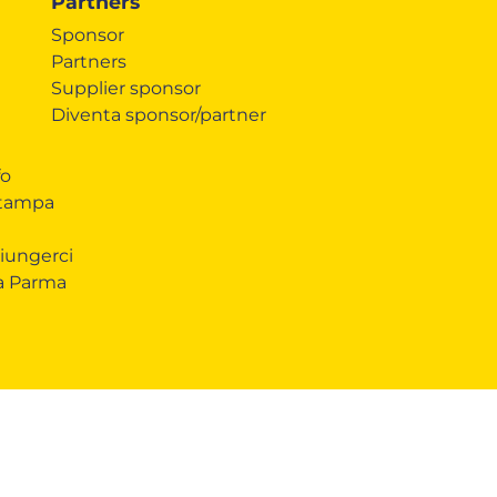
Partners
Sponsor
Partners
Supplier sponsor
Diventa sponsor/partner
fo
Stampa
iungerci
 a Parma
CONDIVIDI
COOKIE
Questo sito web utilizza i cookie. Maggiori