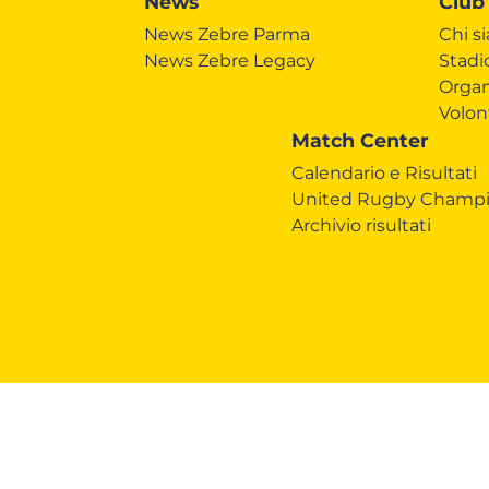
News
Club
News Zebre Parma
Chi s
News Zebre Legacy
Stadi
Organ
Volon
Match Center
Calendario e Risultati
United Rugby Champi
Archivio risultati