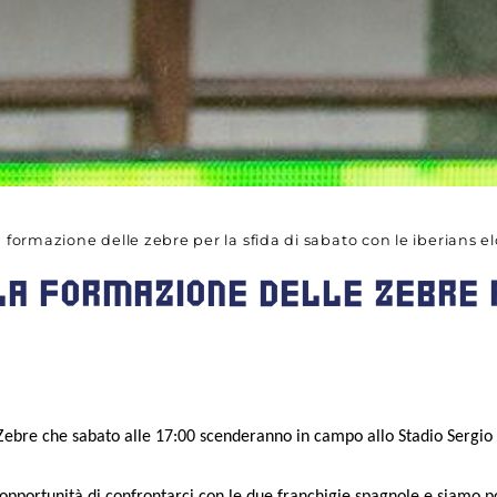
a formazione delle zebre per la sfida di sabato con le iberians e
LA FORMAZIONE DELLE ZEBRE 
 Zebre che sabato alle 17:00 scenderanno in campo allo Stadio Sergio 
ortunità di confrontarci con le due franchigie spagnole e siamo pot