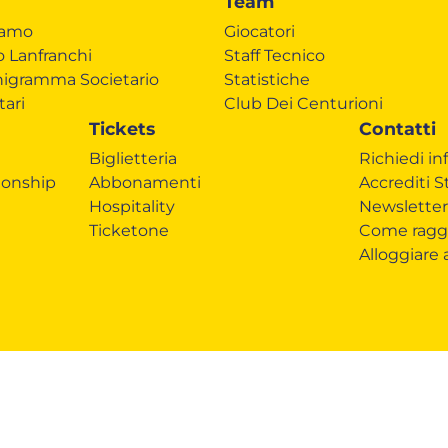
Team
iamo
Giocatori
o Lanfranchi
Staff Tecnico
igramma Societario
Statistiche
tari
Club Dei Centurioni
Tickets
Contatti
Biglietteria
Richiedi in
onship
Abbonamenti
Accrediti 
Hospitality
Newsletter
Ticketone
Come ragg
Alloggiare