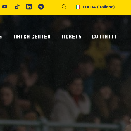
ITALIA
(italiano)
S
MATCH CENTER
TICKETS
CONTATTI
Calendario E Risultati
Biglietteria
Richiedi Info
United Rugby Championship
Abbonamenti
Accrediti Stampa
ponsor
Archivio Risultati
Hospitality
Newsletter
onsor/partner
Ticketone
Come Raggiungerci
Alloggiare A Parma