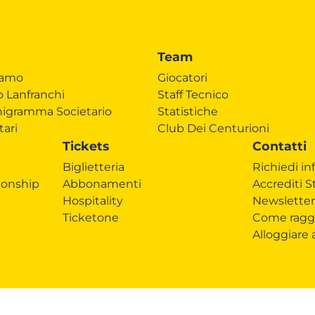
Team
iamo
Giocatori
o Lanfranchi
Staff Tecnico
igramma Societario
Statistiche
tari
Club Dei Centurioni
Tickets
Contatti
Biglietteria
Richiedi in
onship
Abbonamenti
Accrediti 
Hospitality
Newsletter
Ticketone
Come ragg
Alloggiare