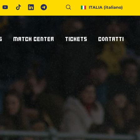
ITALIA
(italiano)
S
MATCH CENTER
TICKETS
CONTATTI
Calendario E Risultati
Biglietteria
Richiedi Info
United Rugby Championship
Abbonamenti
Accrediti Stampa
ponsor
Archivio Risultati
Hospitality
Newsletter
onsor/partner
Ticketone
Come Raggiungerci
Alloggiare A Parma