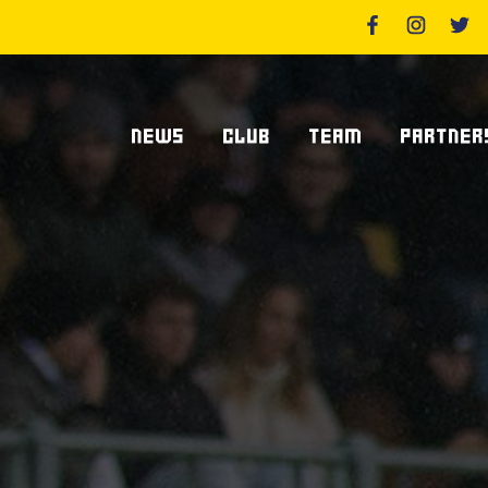
NEWS
CLUB
TEAM
PARTNER
News Zebre Parma
Chi Siamo
Giocatori
Sponsor
News Zebre Legacy
Stadio Lanfranchi
Staff Tecnico
Partners
Organigramma Societario
Statistiche
Supplier S
Volontari
Club Dei Centurioni
Diventa Sp