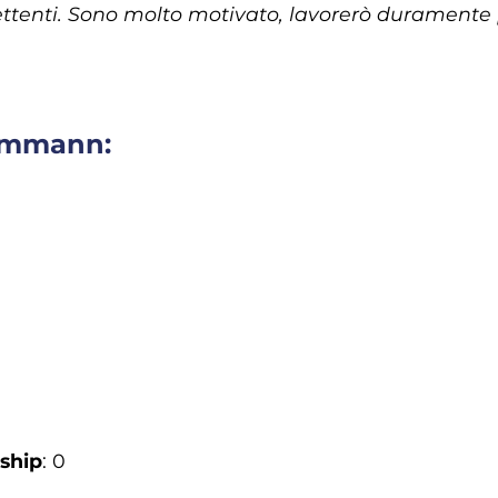
ettenti. Sono molto motivato, lavorerò duramente p
Dommann:
ship
: 0