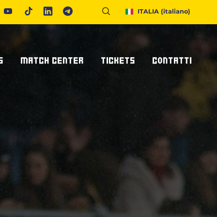
ITALIA
(italiano)
S
MATCH CENTER
TICKETS
CONTATTI
Calendario E Risultati
Biglietteria
Richiedi Info
United Rugby Championship
Abbonamenti
Accrediti Stampa
ponsor
Archivio Risultati
Hospitality
Newsletter
onsor/partner
Ticketone
Come Raggiungerci
Alloggiare A Parma