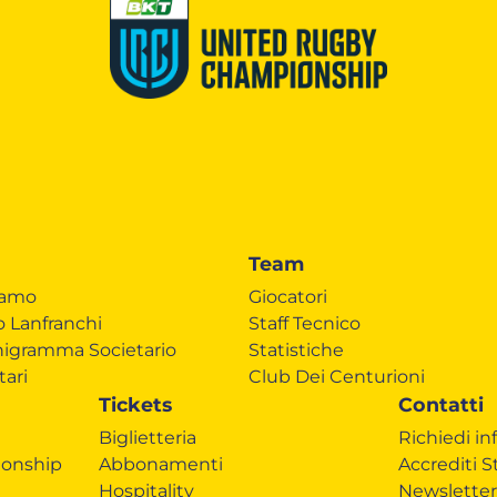
Team
iamo
Giocatori
o Lanfranchi
Staff Tecnico
igramma Societario
Statistiche
tari
Club Dei Centurioni
Tickets
Contatti
Biglietteria
Richiedi in
onship
Abbonamenti
Accrediti 
Hospitality
Newsletter