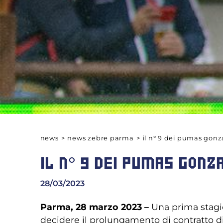
news
>
news zebre parma
>
il n° 9 dei pumas gonz
IL N° 9 DEI PUMAS GONZ
28/03/2023
Parma, 28 marzo 2023 –
Una prima stagio
decidere il prolungamento di contratto d