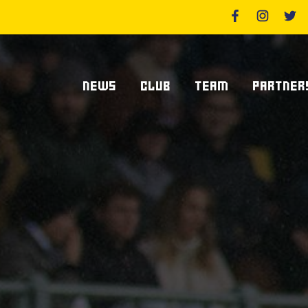
NEWS
CLUB
TEAM
PARTNER
News Zebre Parma
Chi Siamo
Giocatori
Sponsor
News Zebre Legacy
Stadio Lanfranchi
Staff Tecnico
Partners
Organigramma Societario
Statistiche
Supplier S
Volontari
Club Dei Centurioni
Diventa Sp