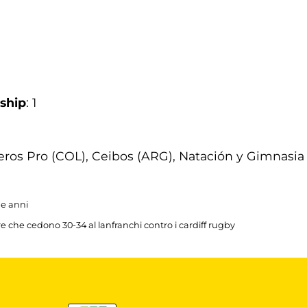
ship
: 1
teros Pro (COL), Ceibos (ARG), Natación y Gimnasia
ue anni
 che cedono 30-34 al lanfranchi contro i cardiff rugby