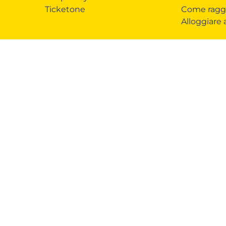
Ticketone
Come ragg
Alloggiare
ndising