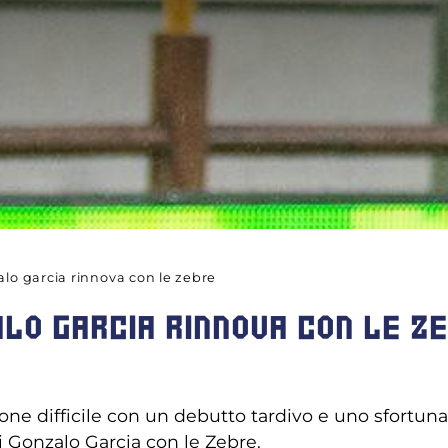
alo garcia rinnova con le zebre
ALO GARCIA RINNOVA CON LE Z
ne difficile con un debutto tardivo e uno sfortuna
i Gonzalo Garcia con le Zebre.