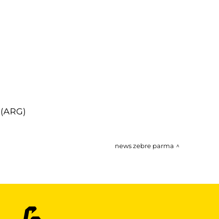
 (ARG)
news zebre parma