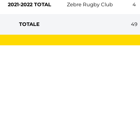
2021-2022 TOTAL
Zebre Rugby Club
4
TOTALE
49
COOKIE
Questo sito web utilizza i cookie. Maggiori
informazioni sui cookie sono disponibili a
CONDIVIDI
questo link
. Continuando ad utilizzare questo
sito si acconsente all'utilizzo dei cookie
durante la navigazione.
ACCETTA