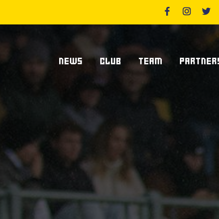
NEWS
CLUB
TEAM
PARTNER
News Zebre Parma
Chi Siamo
Giocatori
Sponsor
News Zebre Legacy
Stadio Lanfranchi
Staff Tecnico
Partners
Organigramma Societario
Statistiche
Supplier S
Volontari
Club Dei Centurioni
Diventa Sp