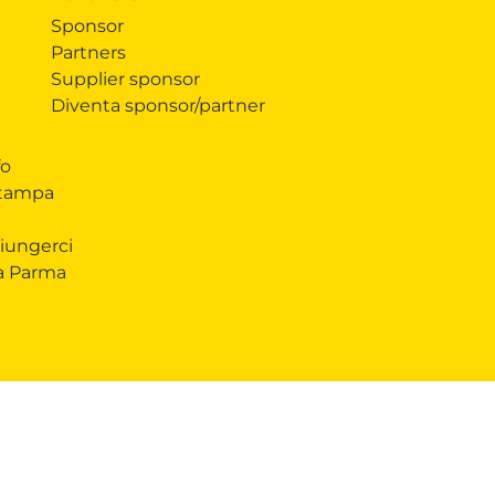
Sponsor
Partners
Supplier sponsor
Diventa sponsor/partner
fo
Stampa
iungerci
 a Parma
CONDIVIDI
COOKIE
Questo sito web utilizza i cookie. Maggiori