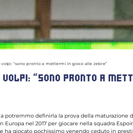
 volpi: “sono pronto a mettermi in gioco alle zebre”
O VOLPI: “SONO PRONTO A METT
a potremmo definirla la prova della maturazione de
ato in Europa nel 2017 per giocare nella squadra Espo
ove ha giocato pochissimo venendo ceduto in prestito