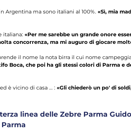
 in Argentina ma sono italiani al 100%.
«Sì, mia mad
 italiana:
«Per me sarebbe un grande onore esse
 molta concorrenza, ma mi auguro di giocare molto
i prende il nome la nota birra il cui nome campeggi
fo Boca, che poi ha gli stessi colori di Parma e d
d è vicino di casa ... :
«Gli chiederò un po' di soldi
l terza linea delle Zebre Parma Guid
i Parma