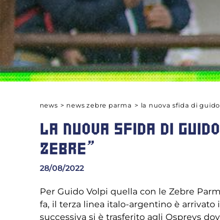
news
>
news zebre parma
>
la nuova sfida di guido
LA NUOVA SFIDA DI GUID
ZEBRE”
28/08/2022
Per Guido Volpi quella con le Zebre Parm
fa, il terza linea italo-argentino è arriv
successiva si è trasferito agli Ospreys d