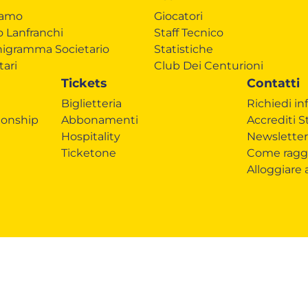
iamo
Giocatori
o Lanfranchi
Staff Tecnico
igramma Societario
Statistiche
tari
Club Dei Centurioni
Tickets
Contatti
Biglietteria
Richiedi in
onship
Abbonamenti
Accrediti 
Hospitality
Newsletter
Ticketone
Come ragg
Alloggiare