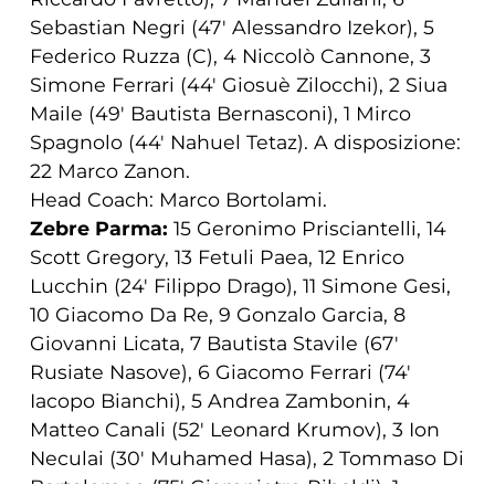
Sebastian Negri (47′ Alessandro Izekor), 5
Federico Ruzza (C), 4 Niccolò Cannone, 3
Simone Ferrari (44′ Giosuè Zilocchi), 2 Siua
Maile (49′ Bautista Bernasconi), 1 Mirco
Spagnolo (44′ Nahuel Tetaz). A disposizione:
22 Marco Zanon.
Head Coach: Marco Bortolami.
Zebre Parma:
15 Geronimo Prisciantelli, 14
Scott Gregory, 13 Fetuli Paea, 12 Enrico
Lucchin (24′ Filippo Drago), 11 Simone Gesi,
10 Giacomo Da Re, 9 Gonzalo Garcia, 8
Giovanni Licata, 7 Bautista Stavile (67′
Rusiate Nasove), 6 Giacomo Ferrari (74′
Iacopo Bianchi), 5 Andrea Zambonin, 4
Matteo Canali (52′ Leonard Krumov), 3 Ion
Neculai (30′ Muhamed Hasa), 2 Tommaso Di
Bartolomeo (75' Giampietro Ribaldi), 1