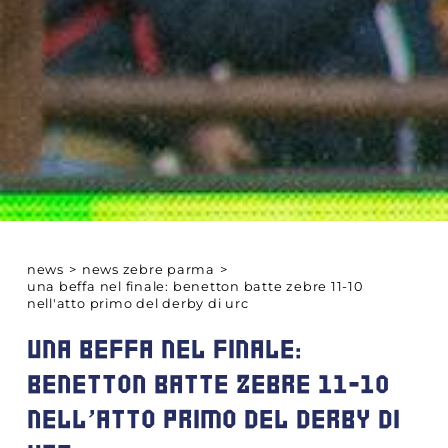
news
>
news zebre parma
>
una beffa nel finale: benetton batte zebre 11-10
nell'atto primo del derby di urc
UNA BEFFA NEL FINALE:
BENETTON BATTE ZEBRE 11-10
NELL'ATTO PRIMO DEL DERBY DI