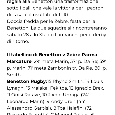
regala alla Benetton una trasformazione
sotto i pali, che vale la vittoria per i padroni
di casa, col risultato di 11-10.
Doccia fredda per le Zebre, festa per la
Benetton. Le due squadre si rincontreranno
sabato 28 allo Stadio Lanfranchi per il derby
di ritorno.
Il tabellino di Benetton v Zebre Parma
Marcature
: 29′ meta Marin, 37′ p. Da Re; 59′
p. Marin, 71′ meta Zambonin tr. Da Re, 80′ p.
Smith.
Benetton Rugby:
15 Rhyno Smith, 14 Louis
Lynagh, 13 Malakai Fekitoa, 12 Ignacio Brex,
11 Onisi Ratave, 10 Jacob Umaga (24′
Leonardo Marin), 9 Andy Uren (44′
Alessandro Garbisi), 8 Toa Halafihi (72′
Riccardo Favretto), 7 Manuel Zuliani, 6