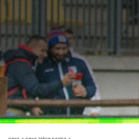
news
>
news zebre parma
>