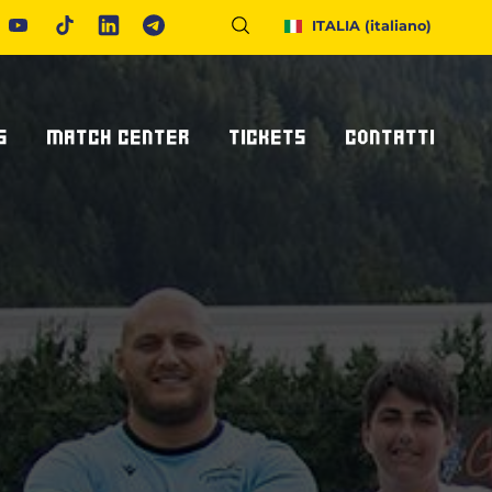
ITALIA
(italiano)
S
MATCH CENTER
TICKETS
CONTATTI
Calendario E Risultati
Biglietteria
Richiedi Info
United Rugby Championship
Abbonamenti
Accrediti Stampa
ponsor
Archivio Risultati
Hospitality
Newsletter
onsor/partner
Ticketone
Come Raggiungerci
Alloggiare A Parma