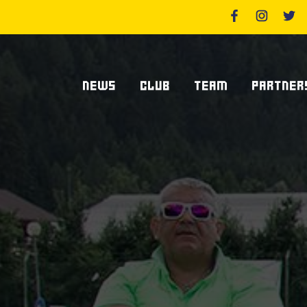
NEWS
CLUB
TEAM
PARTNER
News Zebre Parma
Chi Siamo
Giocatori
Sponsor
News Zebre Legacy
Stadio Lanfranchi
Staff Tecnico
Partners
Organigramma Societario
Statistiche
Supplier S
Volontari
Club Dei Centurioni
Diventa Sp