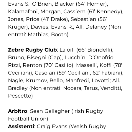
Evans S., O’Brien, Blacker (64’ Homer),
Kalamafoni, Morgan, Cassiem (61’ Kennedy),
Jones, Price (41’ Drake), Sebastian (56’
Kruger), Davies, Evans R.; All. Delaney (Non
entrati: Mathias, Booth)
Zebre Rugby Club
: Laloifi (66’ Biondelli),
Bruno, Bisegni (Cap), Lucchin, D’Onofrio,
Rizzi, Renton (70’ Casilio), Masselli, Koffi (78′
Ceciliani), Casolari (59’ Ceciliani, 62’ Fabiani),
Nagle, Krumov, Bello, Manfredi, Lovotti; All.
Bradley (Non entrati: Nocera, Tarus, Venditti,
Pescetto)
Arbitro
: Sean Gallagher (Irish Rugby
Football Union)
Assistenti
: Craig Evans (Welsh Rugby