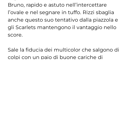
Bruno, rapido e astuto nell’intercettare
l’ovale e nel segnare in tuffo. Rizzi sbaglia
anche questo suo tentativo dalla piazzola e
gli Scarlets mantengono il vantaggio nello
score.
Sale la fiducia dei multicolor che salgono di
colpi con un paio di buone cariche di
Lucchin quando siamo al 65’. A frenare la
squadra italiana sono però i troppi errori di
COOKIE
costruzione nelle fasi offensive.
Questo sito web utilizza i cookie. Maggiori
La partita rimane in equilibrio, nonostante
informazioni sui cookie sono disponibili a
un brivido al 70’ quando Hughes e
questo link
. Continuando ad utilizzare questo
compagni si riaffacciano nei 22 avversari
sito si acconsente all'utilizzo dei cookie
dopo la vittoria nel ping pong tattico al
piede che costringerà Biondelli ad annullare
durante la navigazione.