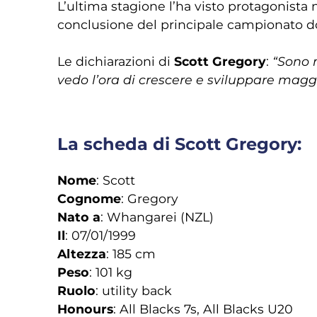
L’ultima stagione l’ha visto protagonista
conclusione del principale campionato 
Le dichiarazioni di
Scott Gregory
:
“Sono 
vedo l’ora di crescere e sviluppare maggio
La scheda di Scott Gregory:
Nome
: Scott
Cognome
: Gregory
Nato a
: Whangarei (NZL)
Il
: 07/01/1999
Altezza
: 185 cm
Peso
: 101 kg
Ruolo
: utility back
Honours
: All Blacks 7s, All Blacks U20