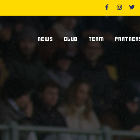
NEWS
CLUB
TEAM
PARTNER
News Zebre Parma
Chi Siamo
Giocatori
Sponsor
News Zebre Legacy
Stadio Lanfranchi
Staff Tecnico
Partners
Organigramma Societario
Statistiche
Supplier S
Volontari
Club Dei Centurioni
Diventa Sp