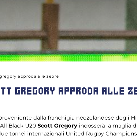
t gregory approda alle zebre
OTT GREGORY APPRODA ALLE Z
 proveniente dalla franchigia neozelandese degli H
 All Black U20
Scott Gregory
indosserà la maglia de
 due tornei internazionali United Rugby Champio