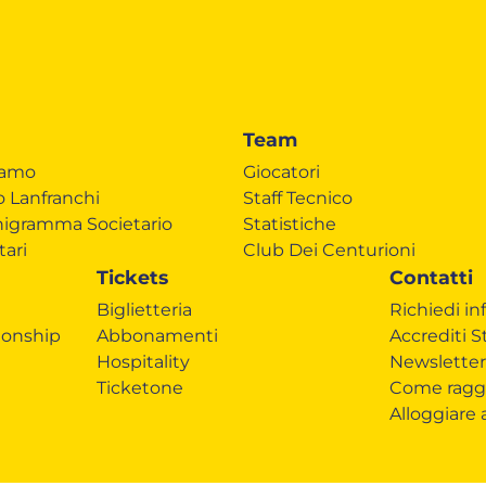
Team
iamo
Giocatori
o Lanfranchi
Staff Tecnico
igramma Societario
Statistiche
tari
Club Dei Centurioni
Tickets
Contatti
Biglietteria
Richiedi in
onship
Abbonamenti
Accrediti 
Hospitality
Newsletter
Ticketone
Come ragg
Alloggiare