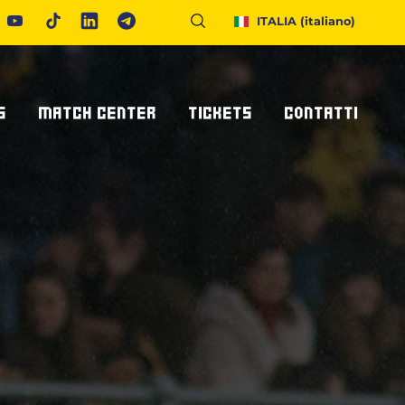
ITALIA
(italiano)
S
MATCH CENTER
TICKETS
CONTATTI
Calendario E Risultati
Biglietteria
Richiedi Info
United Rugby Championship
Abbonamenti
Accrediti Stampa
ponsor
Archivio Risultati
Hospitality
Newsletter
onsor/partner
Ticketone
Come Raggiungerci
Alloggiare A Parma