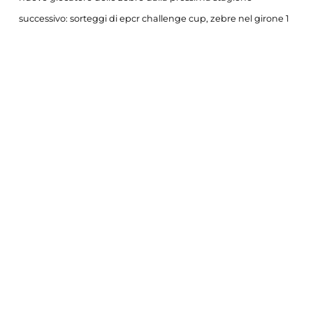
successivo:
sorteggi di epcr challenge cup, zebre nel girone 1
con connacht, montauban, montpellier, ospreys e black lion
news zebre parma
COOKIE
Questo sito web utilizza i cookie. Maggiori
informazioni sui cookie sono disponibili a
questo link
. Continuando ad utilizzare questo
sito si acconsente all'utilizzo dei cookie
durante la navigazione.
CONDIVIDI
ACCETTA