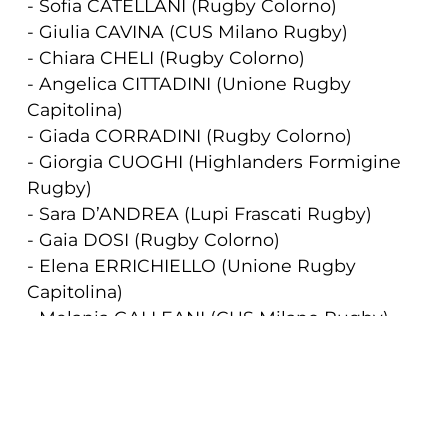
- Sofia CATELLANI (Rugby Colorno)
- Giulia CAVINA (CUS Milano Rugby)
- Chiara CHELI (Rugby Colorno)
- Angelica CITTADINI (Unione Rugby
Capitolina)
- Giada CORRADINI (Rugby Colorno)
- Giorgia CUOGHI (Highlanders Formigine
Rugby)
- Sara D’ANDREA (Lupi Frascati Rugby)
- Gaia DOSI (Rugby Colorno)
- Elena ERRICHIELLO (Unione Rugby
Capitolina)
- Melania GALLEANI (CUS Milano Rugby)
- Francesca GRANZOTTO (Unione Rugby
COOKIE
Capitolina)
- Rubina Emma GRASSI (RC Toulon)
Questo sito web utilizza i cookie. Maggiori
- Alessia GRONDA (CUS Torino)
- Mascia JELIC (Rugby Colorno)
informazioni sui cookie sono disponibili a