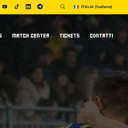
ITALIA
(italiano)
S
MATCH CENTER
TICKETS
CONTATTI
Calendario E Risultati
Biglietteria
Richiedi Info
United Rugby Championship
Abbonamenti
Accrediti Stampa
ponsor
Archivio Risultati
Hospitality
Newsletter
onsor/partner
Ticketone
Come Raggiungerci
Alloggiare A Parma