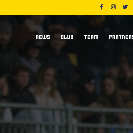
NEWS
CLUB
TEAM
PARTNER
News Zebre Parma
Chi Siamo
Giocatori
Sponsor
News Zebre Legacy
Stadio Lanfranchi
Staff Tecnico
Partners
Organigramma Societario
Statistiche
Supplier S
Volontari
Club Dei Centurioni
Diventa Sp