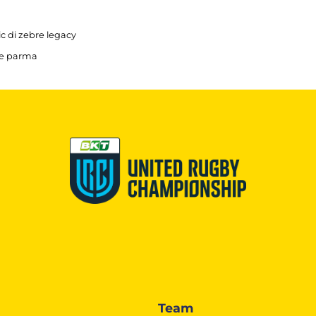
nic di zebre legacy
bre parma
Team