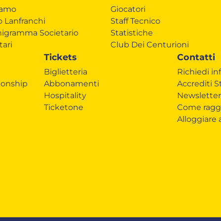
iamo
Giocatori
o Lanfranchi
Staff Tecnico
igramma Societario
Statistiche
tari
Club Dei Centurioni
Tickets
Contatti
Biglietteria
Richiedi in
onship
Abbonamenti
Accrediti 
Hospitality
Newsletter
Ticketone
Come ragg
Alloggiare