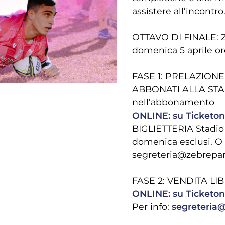
assistere all’incontro
OTTAVO DI FINALE: Z
domenica 5 aprile ore
FASE 1: PRELAZION
ABBONATI ALLA STAG
nell’abbonamento
ONLINE: su Ticketo
BIGLIETTERIA Stadio 
domenica esclusi.​ O 
segreteria@zebrepar
FASE 2: VENDITA LI
ONLINE: su Ticketo
Per info:
segreteria