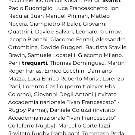
Ecco l’elenco dei convocati. Per gli
avanti
:
Paolo Buonfiglio, Luca Franceschetto, Ion
Neculai, Juan Manuel Pininari, Matteo
Nocera, Giampietro Ribaldi, Giovanni
Quattrini, Davide Salvan, Leonard Krumov,
Iacopo Bianchi, Giacomo Ferrari, Alessandro
Ortombina, Davide Ruggeri, Bautista Stavile
Bravin, Samuele Locatelli, Giacomo Milano.
Per i
trequarti
: Thomas Dominguez, Martin
Roger Farias, Enrico Lucchin, Damiano
Mazza, Luca Enrico Roberto Morisi, Lorenzo
Pani, Lorenzo Casilio (permit player Hbs
Colorno), Giovanni Degli Antoni (invitato
Accademia nazionale “Ivan Francescato” -
Rugby Parma), Daniele Coluzzi (invitato
Accademia nazionale “Ivan Francescato” -
Colleferro Rugby), Marcello Cortellazzi
(invitato Rugby Parabiago), Tommaso Roda