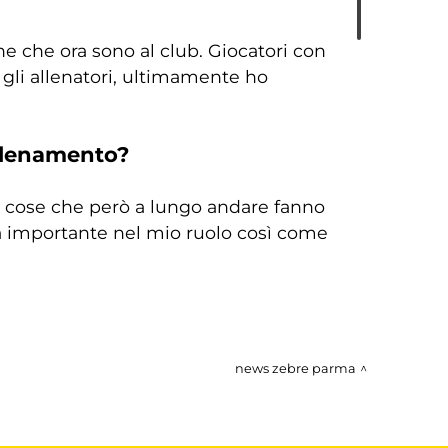
ne che ora sono al club. Giocatori con
gli allenatori, ultimamente ho
allenamento?
le cose che però a lungo andare fanno
sia importante nel mio ruolo così come
 riti particolare, mi piacere
news zebre parma