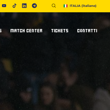
ITALIA
(italiano)
S
MATCH CENTER
TICKETS
CONTATTI
Calendario E Risultati
Biglietteria
Richiedi Info
United Rugby Championship
Abbonamenti
Accrediti Stampa
ponsor
Archivio Risultati
Hospitality
Newsletter
onsor/partner
Ticketone
Come Raggiungerci
Alloggiare A Parma