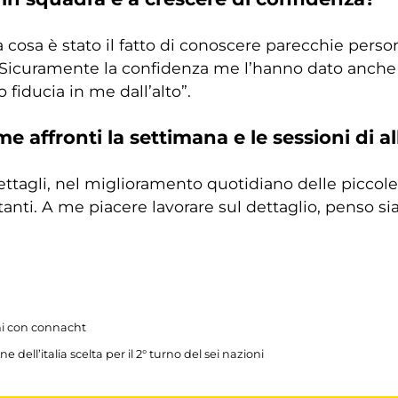
a cosa è stato il fatto di conoscere parecchie perso
 Sicuramente la confidenza me l’hanno dato anche 
 fiducia in me dall’alto”.
me affronti la settimana e le sessioni di 
 dettagli, nel miglioramento quotidiano delle picco
rtanti. A me piacere lavorare sul dettaglio, penso 
oltare la musica, ho la mia playlist preferita. Non ho
chi con connacht
ento in settimana e pormi dei piccoli obiettivi”.
 dell’italia scelta per il 2° turno del sei nazioni
e dove hai iniziato a giocare a rugby?