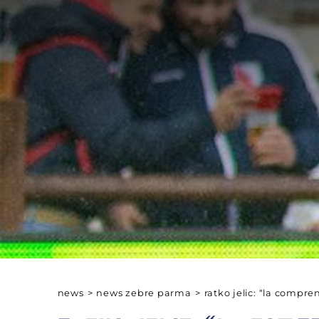
news
>
news zebre parma
>
ratko jelic: “la compr