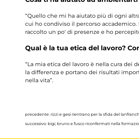
“Quello che mi ha aiutato più di ogni altr
cui ho condiviso il percorso accademico.
raccolto un po' di presenze e ho percepito
Qual è la tua etica del lavoro? Co
“La mia etica del lavoro è nella cura dei
la differenza e portano dei risultati impo
nella vita”.
Come vivi invece i giorni gara?
“Come tanti altri giocatori, mi piacere asc
precedente:
rizzi e gesi rientrano per la sfida del lanfran
riguardare le cose che ho fatto in allenam
successivo:
bigi, bruno e fusco riconfermati nella formazione
Parlaci del tuo percorso: quando 