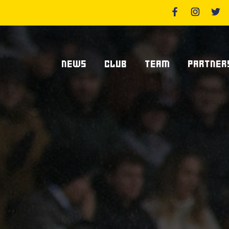
NEWS
CLUB
TEAM
PARTNER
News Zebre Parma
Chi Siamo
Giocatori
Sponsor
News Zebre Legacy
Stadio Lanfranchi
Staff Tecnico
Partners
Organigramma Societario
Statistiche
Supplier S
Volontari
Club Dei Centurioni
Diventa Sp