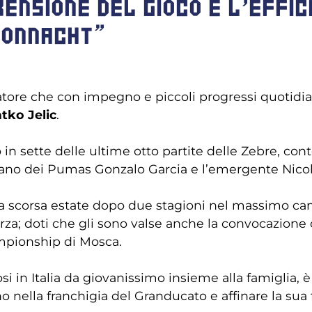
ENSIONE DEL GIOCO E L’EFFIC
CONNACHT”
atore che con impegno e piccoli progressi quotidi
tko Jelic
.
in sette delle ultime otto partite delle Zebre, cont
iano dei Pumas Gonzalo Garcia e l’emergente Nicolò
la scorsa estate dopo due stagioni nel massimo ca
 forza; doti che gli sono valse anche la convocazion
mpionship di Mosca.
si in Italia da giovanissimo insieme alla famiglia, è
rno nella franchigia del Granducato e affinare la s