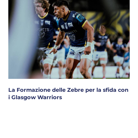
La Formazione delle Zebre per la sfida con
i Glasgow Warriors
https://www.zebreparma.it/it-it/la-formazione-delle-
zebre-per-la-sfida-con-i-glasgow-warriors.aspx
COOKIE
News > News Zebre Parma > La Formazione delle
Zebre per la sfida con i Glasgow Warriors La
Questo sito web utilizza i cookie. Maggiori
Formazione delle Zebre per la sfida con i Glasgow