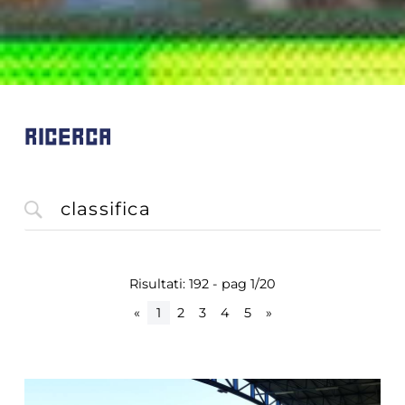
RICERCA
Risultati: 192 - pag 1/20
«
1
2
3
4
5
»