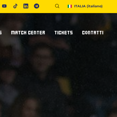
ITALIA
(italiano)
S
MATCH CENTER
TICKETS
CONTATTI
Calendario E Risultati
Biglietteria
Richiedi Info
United Rugby Championship
Abbonamenti
Accrediti Stampa
ponsor
Archivio Risultati
Hospitality
Newsletter
onsor/partner
Ticketone
Come Raggiungerci
Alloggiare A Parma