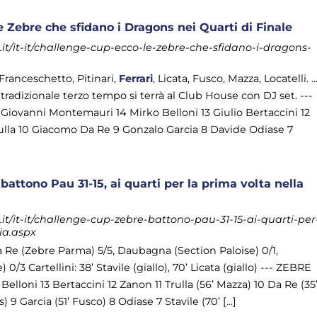
 Zebre che sfidano i Dragons nei Quarti di Finale
t/it-it/challenge-cup-ecco-le-zebre-che-sfidano-i-dragons-
 Franceschetto, Pitinari,
Ferrari
, Licata, Fusco, Mazza, Locatelli. ..
l tradizionale terzo tempo si terrà al Club House con DJ set. ---
ovanni Montemauri 14 Mirko Belloni 13 Giulio Bertaccini 12
ulla 10 Giacomo Da Re 9 Gonzalo Garcia 8 Davide Odiase 7
attono Pau 31-15, ai quarti per la prima volta nella
t/it-it/challenge-cup-zebre-battono-pau-31-15-ai-quarti-per
ia.aspx
 Da Re (Zebre Parma) 5/5, Daubagna (Section Paloise) 0/1,
0/3 Cartellini: 38’ Stavile (giallo), 70’ Licata (giallo) --- ZEBRE
loni 13 Bertaccini 12 Zanon 11 Trulla (56’ Mazza) 10 Da Re (35
s) 9 Garcia (51’ Fusco) 8 Odiase 7 Stavile (70’ [...]