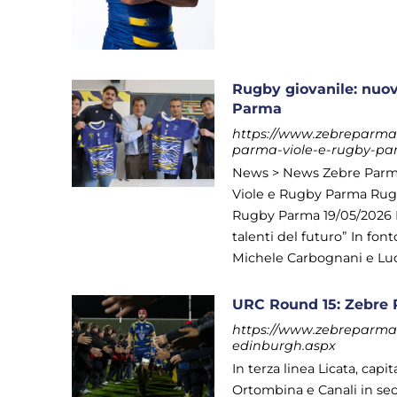
Rugby giovanile: nuo
Parma
https://www.zebreparma.i
parma-viole-e-rugby-pa
News > News Zebre Parma
Viole e Rugby Parma Rugb
Rugby Parma 19/05/2026 Fa
talenti del futuro” In fon
Michele Carbognani e Luca R
URC Round 15: Zebre 
https://www.zebreparma.i
edinburgh.aspx
In terza linea Licata, capi
Ortombina e Canali in sec