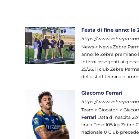
Festa di fine anno: l
https://www.zebreparma.i
News > News Zebre Parma 
anno: le Zebre premiano l
interni assegnati ai gioca
25/26, il club Zebre Parma
dello staff tecnico e ammini
Giacomo Ferrari
https://www.zebreparma.i
Team > Giocatori > Giac
Ferrari
Data di nascita 22
linea Peso 105 kg Zebre Cap
nazionale 0 Club preceden