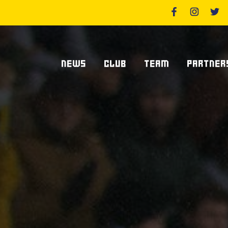
NEWS
CLUB
TEAM
PARTNER
News Zebre Parma
Chi Siamo
Giocatori
Sponsor
News Zebre Legacy
Stadio Lanfranchi
Staff Tecnico
Partners
Organigramma Societario
Statistiche
Supplier S
Volontari
Club Dei Centurioni
Diventa Sp