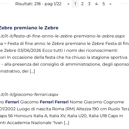
Risultati: 218 - pag 1/22
«
1
2
3
4
5
»
e Zebre premiano le Zebre
t/it-it/festa-di-fine-anno-le-zebre-premiano-le-zebre.aspx
> Festa di fine anno: le Zebre premiano le Zebre Festa di fin
e Zebre 03/06/2026 Ecco tutti i nomi dei riconoscimenti
tori In occasione della festa che ha chiuso la stagione sportiva
 - alla presenza del consiglio di amministrazione, degli sponso
strativo, dei [...]
t/it-it/giacomo-ferrari.aspx
omo
Ferrari
Giacomo
Ferrari
Ferrari
Nome Giacomo Cognome
/01/2002 Luogo di nascita Roma (RM) Altezza 190 cm Ruolo Ter
s 56 Honours Italia A, Italia XV, Italia U20, Italia U18 Caps in
ti Accademia Nazionale "Ivan [...]