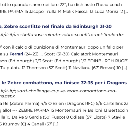
ttutto quando siamo nei loro 22”, ha dichiarato l’head coach
E PARMA 15 Jacopo Trulla 14 Malik Faissal 13 Luca Morisi 12 [...
, Zebre sconfitte nel finale da Edinburgh 31-30
/it-it/urc-beffa-last-minute-zebre-sconfitte-nel-finale-da-
67’ con il calcio di punizione di Montemauri dopo un fallo per
ta su
Ferrari
(24-23). ... Scott (31-30) Calciatori: Montemauri
son (Edinburgh) 2/3 Scott (Edinburgh) 1/2 EDINBURGH RUGB
uipulotu 12 Thomson (52’ Scott) 11 Navlivou (67’ Brown) 10 [...]
 le Zebre combattono, ma finisce 32-35 per i Dragons
it/it-it/quarti-challenge-cup-le-zebre-combattono-ma-
ons.aspx
Da Re (Zebre Parma) 4/5 O’Brien (Dragons RFC) 5/6 Cartellini: 23
i (giallo) --- ZEBRE PARMA 15 Montemauri 14 Belloni 13 Bertaccin
lla 10 Da Re 9 Garcia (50’ Fusco) 8 Odiase (57’ Licata) 7 Stavile
 Krumov (C) 4 Canali (57’ [...]