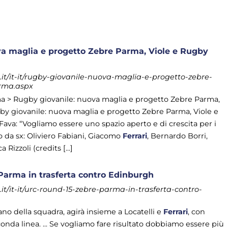
va maglia e progetto Zebre Parma, Viole e Rugby
t/it-it/rugby-giovanile-nuova-maglia-e-progetto-zebre-
rma.aspx
 > Rugby giovanile: nuova maglia e progetto Zebre Parma,
y giovanile: nuova maglia e progetto Zebre Parma, Viole e
va: “Vogliamo essere uno spazio aperto e di crescita per i
to da sx: Oliviero Fabiani, Giacomo
Ferrari
, Bernardo Borri,
izzoli (credits [...]
Parma in trasferta contro Edinburgh
t/it-it/urc-round-15-zebre-parma-in-trasferta-contro-
tano della squadra, agirà insieme a Locatelli e
Ferrari
, con
onda linea. ... Se vogliamo fare risultato dobbiamo essere più