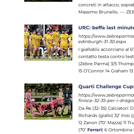
concreti in attacco, sopra
Massimo Brunello. --- ZEBR
URC: beffa last minute
https://www.zebreparma.it
edinburgh-31-30.aspx
I gialloblù accorciano al 
contatto testa contro tes
(Zebre Parma) 3/5 Thomp
15 O’Connor 14 Graham 13 T
Quarti Challenge Cup:
https://www.zebreparma.
finisce-32-35-per-i-drag
Da Re (32-35) Calciatori: 
Richards (giallo) 32’ Inis
12 Zanon (70’ Mazza) 11 Tru
(70’
Ferrari
) 6 Ortombina 5