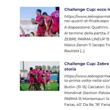
Challenge Cup: ecco le
https://www.zebreparma.i
nei-quarti-di-finale.aspx
A disposizione: Quattrini,
Al termine della partita, i
ZEBRE PARMA LINEUP 15 Gi
Marco Zanon 11 Jacopo Tr
Bautista [...]
Challenge Cup: Zebre b
storia
https://www.zebreparma.i
la-prima-volta-nella-stor
Butlin (31-15) Calciatori:
Mondinat (Section Paloise) 
PARMA 15 Montemauri 14 Bel
Farias, 40’ Da Re, 76’ Faria