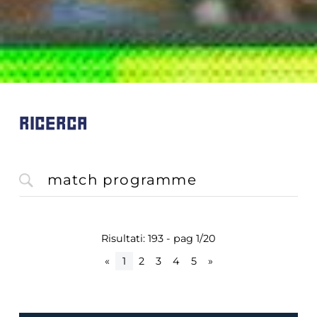
RICERCA
Risultati: 193 - pag 1/20
«
1
2
3
4
5
»