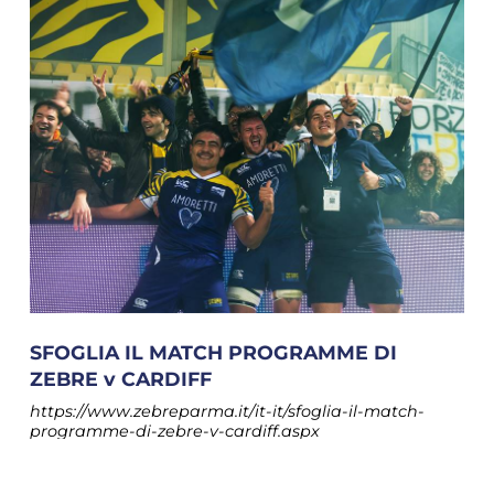
SFOGLIA IL MATCH PROGRAMME DI
ZEBRE v CARDIFF
https://www.zebreparma.it/it-it/sfoglia-il-match-
programme-di-zebre-v-cardiff.aspx
News > News Zebre Parma > SFOGLIA IL
MATCH
PROGRAMME
DI ZEBRE v CARDIFF SFOGLIA IL