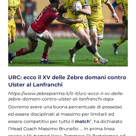
URC: ecco il XV delle Zebre domani contro
Ulster al Lanfranchi
https://www.zebreparma.it/it-it/urc-ecco-il-xv-delle-
zebre-domani-contro-ulster-al-lanfranchi.aspx
Dovremo avere una buona percentuale di possesso
ed essere disciplinati al massimo per limitarli ed
essere competitivi per tutto il
match
”, ha dichiarato
l’Head Coach Massimo Brunello. ... In prima linea
spazio a Muhamed Hasa, Tommaso Di Bartolomeo ed