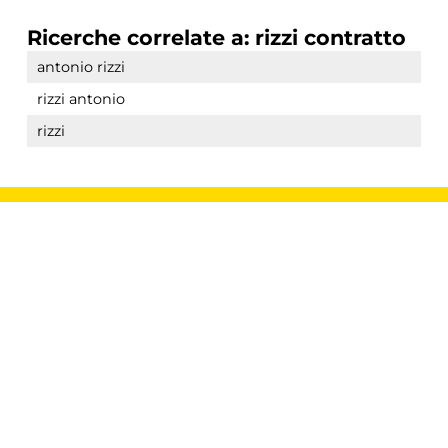
Ricerche correlate a:
rizzi contratto
antonio rizzi
rizzi antonio
rizzi
COOKIE
Questo sito web utilizza i cookie. Maggiori
informazioni sui cookie sono disponibili a
CONDIVIDI
questo link
. Continuando ad utilizzare questo
sito si acconsente all'utilizzo dei cookie
durante la navigazione.