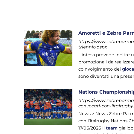
Amoretti e Zebre Parm
https://www.zebreparma.i
triennio.aspx
L'intesa prevede inoltre 
promozionali da realizzare
coinvolgimento dei
gioca
sono diventati una presenz
Nations Championship:
https://www.zebreparma.i
convocati-con-litalrugby
News > News Zebre Parma
con l’Italrugby Nations C
17/06/2026 Il
team
giallob