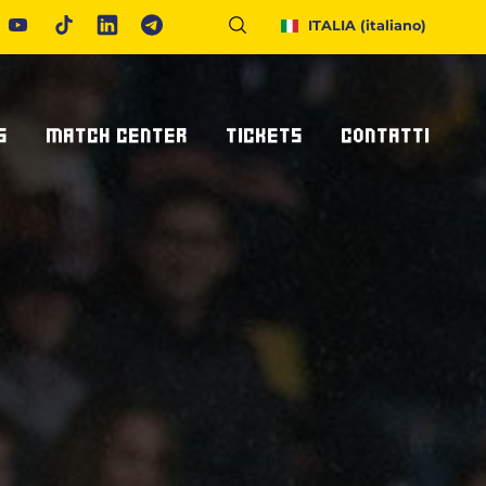
ITALIA
(italiano)
S
MATCH CENTER
TICKETS
CONTATTI
Calendario E Risultati
Biglietteria
Richiedi Info
United Rugby Championship
Abbonamenti
Accrediti Stampa
ponsor
Archivio Risultati
Hospitality
Newsletter
onsor/partner
Ticketone
Come Raggiungerci
Alloggiare A Parma