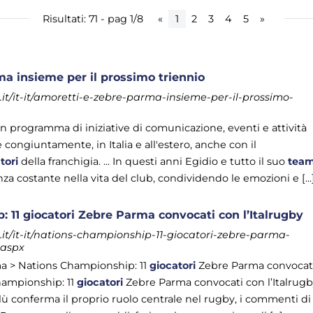
Risultati: 71 - pag 1/8
«
1
2
3
4
5
»
a insieme per il prossimo triennio
t/it-it/amoretti-e-zebre-parma-insieme-per-il-prossimo-
un programma di iniziative di comunicazione, eventi e attività
 congiuntamente, in Italia e all'estero, anche con il
tori
della franchigia. ... In questi anni Egidio e tutto il suo
tea
a costante nella vita del club, condividendo le emozioni e [...
 11 giocatori Zebre Parma convocati con l’Italrugby
t/it-it/nations-championship-11-giocatori-zebre-parma-
.aspx
 > Nations Championship: 11
giocatori
Zebre Parma convocat
hampionship: 11
giocatori
Zebre Parma convocati con l’Italrug
lù conferma il proprio ruolo centrale nel rugby, i commenti di