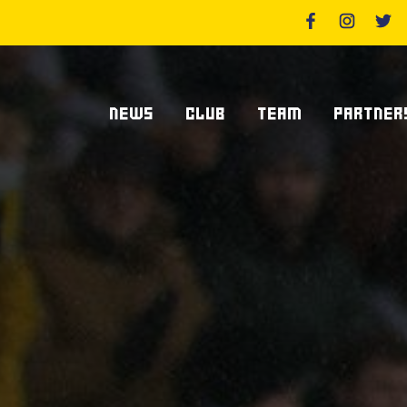
NEWS
CLUB
TEAM
PARTNER
News Zebre Parma
Chi Siamo
Giocatori
Sponsor
News Zebre Legacy
Stadio Lanfranchi
Staff Tecnico
Partners
Organigramma Societario
Statistiche
Supplier S
Volontari
Club Dei Centurioni
Diventa Sp