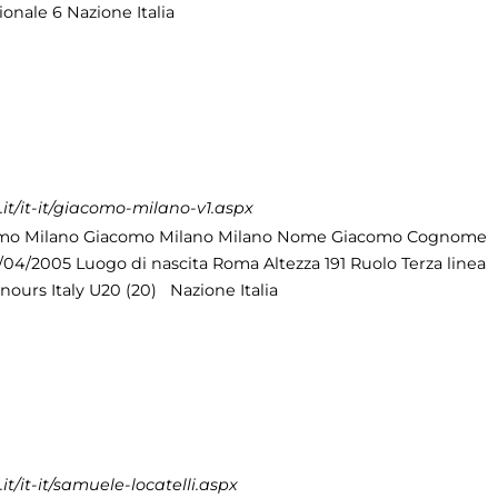
onale 6 Nazione Italia
t/it-it/giacomo-milano-v1.aspx
mo Milano Giacomo Milano Milano Nome Giacomo Cognome
/04/2005 Luogo di nascita Roma Altezza 191 Ruolo Terza linea
ours Italy U20 (20) Nazione Italia
/it-it/samuele-locatelli.aspx