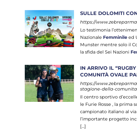
SULLE DOLOMITI CON 
https://www.zebreparma.it
Lo testimonia l’otteniment
Nazionale
Femminile
ed U
Munster mentre solo il Co
la sfida del Sei Nazioni
Fe
IN ARRIVO IL “RUGBY
COMUNITÀ OVALE P
https://www.zebreparma.it
stagione-della-comunit
Il centro sportivo d’ecce
le Furie Rosse , la prima
campionato italiano al via 
l’importante progetto inc
[...]