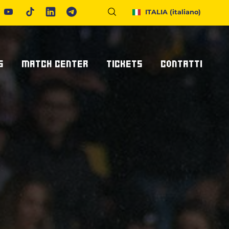
ITALIA
(italiano)
S
MATCH CENTER
TICKETS
CONTATTI
Calendario E Risultati
Biglietteria
Richiedi Info
United Rugby Championship
Abbonamenti
Accrediti Stampa
ponsor
Archivio Risultati
Hospitality
Newsletter
onsor/partner
Ticketone
Come Raggiungerci
Alloggiare A Parma