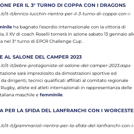
ONE PER IL 3° TURNO DI COPPA CON I DRAGONS
/it-it/enrico-lucchin-rientra-per-il-3-turno-di-coppa-con-i-
inile
ha bagnato l’esordio internazionale con la vittoria di
, il XV di coach Roselli tornerà in azione sabato 13 gennaio all
a nel 3° turno di EPCR Challenge Cup .
E AL SALONE DEL CAMPER 2023
t/it-it/zebre-protagoniste-al-salone-del-camper-2023.aspx
stazione sarà impreziosito da dimostrazioni sportive ed
da dirigenti, tecnici qualificati affiliati al comitato regionale
 Rugby, atlete ed atleti internazionali in rappresentanza delle
italiana maschile e
femminile
.
A PER LA SFIDA DEL LANFRANCHI CON I WORCEST
/it-it/giammarioli-rientra-per-la-sfida-del-lanfranchi-con-i