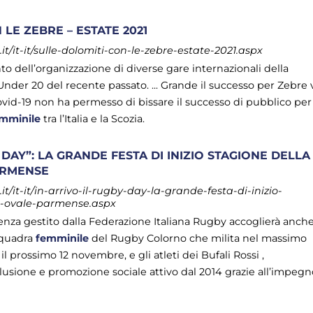
LE ZEBRE – ESTATE 2021
/it-it/sulle-dolomiti-con-le-zebre-estate-2021.aspx
o dell’organizzazione di diverse gare internazionali della
nder 20 del recente passato. ... Grande il successo per Zebre 
vid-19 non ha permesso di bissare il successo di pubblico per
mminile
tra l’Italia e la Scozia.
 DAY”: LA GRANDE FESTA DI INIZIO STAGIONE DELLA
ARMENSE
/it-it/in-arrivo-il-rugby-day-la-grande-festa-di-inizio-
a-ovale-parmense.aspx
llenza gestito dalla Federazione Italiana Rugby accoglierà anch
 squadra
femminile
del Rugby Colorno che milita nel massimo
il prossimo 12 novembre, e gli atleti dei Bufali Rossi ,
lusione e promozione sociale attivo dal 2014 grazie all’impegn