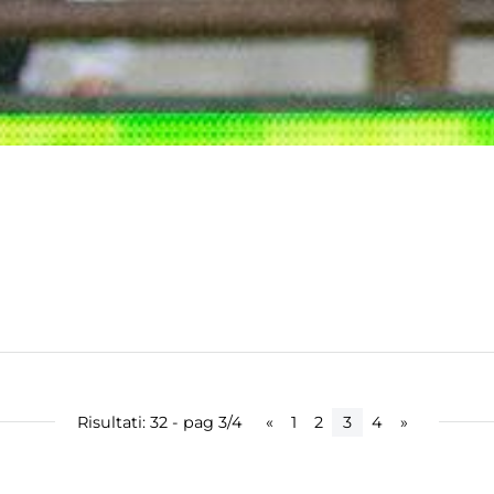
Risultati: 32 - pag 3/4
«
1
2
3
4
»