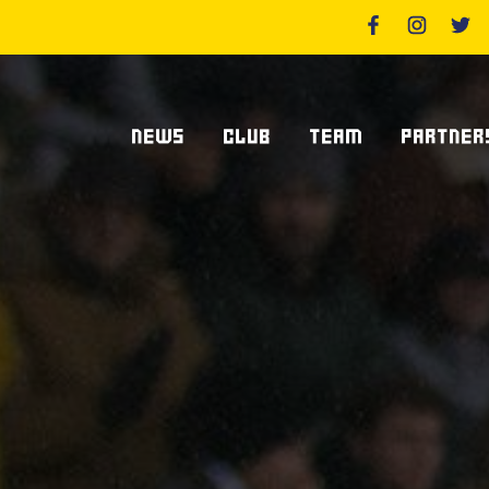
NEWS
CLUB
TEAM
PARTNER
News Zebre Parma
Chi Siamo
Giocatori
Sponsor
News Zebre Legacy
Stadio Lanfranchi
Staff Tecnico
Partners
Organigramma Societario
Statistiche
Supplier S
Volontari
Club Dei Centurioni
Diventa Sp