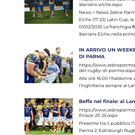
iberians-elche.aspx
News > News Zebre Parma >
Elche (17-22) Latin Cup, l
01/02/2025 La franchigia
f
Iberians Elche nella prima
IN ARRIVO UN WEEK
DI PARMA
https://www.zebreparma.i
del-rugby-di-parma.asp
Alle ore 16:00 l’Italdonne
l’Inghilterra sempre al La
Beffa nel finale: al L
https://www.zebreparma.i
finisce-25-25.aspx
Presente tra il pubblico l
Parma 2; Edinburgh Rug