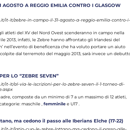
31 AGOSTO A REGGIO EMILIA CONTRO I GLASGOW
t/it-it/zebre-in-campo-il-31-agosto-a-reggio-emilia-contro-i
gli atleti del XV del Nord Ovest scenderanno in campo nella
prile 2013, infatti, le Zebre hanno affrontato gli Irlandesi del
m’ nell’evento di beneficenza che ha voluto portare un aiuto
 colpite dal terremoto del maggio 2013; sarà invece un debutt
I PER LO “ZEBRE SEVEN”
it-it/al-via-le-iscrizioni-per-lo-zebre-seven-il-1-torneo-di-
e.aspx
re, composte da un minimo di 7 a un massimo di 12 atleti,
 categorie: maschile ,
femminile
e U17 .
ttano, ma cedono il passo alle Iberians Elche (17-22)
t/it-it/latin-cup-le-zebre-lottano-ma-cedono-il-passo-alle-