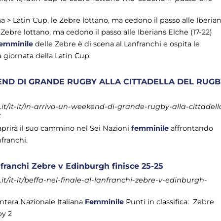
 Latin Cup, le Zebre lottano, ma cedono il passo alle Iberia
e Zebre lottano, ma cedono il passo alle Iberians Elche (17-22)
emminile
delle Zebre è di scena al Lanfranchi e ospita le
 giornata della Latin Cup.
END DI GRANDE RUGBY ALLA CITTADELLA DEL RUGB
t/it-it/in-arrivo-un-weekend-di-grande-rugby-alla-cittadell
x
 aprirà il suo cammino nel Sei Nazioni
femminile
affrontando
nfranchi.
anfranchi Zebre v Edinburgh finisce 25-25
t/it-it/beffa-nel-finale-al-lanfranchi-zebre-v-edinburgh-
’intera Nazionale Italiana
Femminile
Punti in classifica: Zebre
by 2