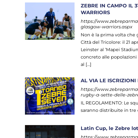
ZEBRE IN CAMPO IL 
WARRIORS
https://www.zebreparma.i
glasgow-warriors.aspx
Non è la prima volta che 
Città del Tricolore: il 21 a
Leinster al ‘Mapei Stadiu
concreto alle popolazioni
al [...]
AL VIA LE ISCRIZION
https://www.zebreparma.it/
rugby-a-sette-delle-zebr
IL REGOLAMENTO: Le squad
saranno distribuite in tre
Latin Cup, le Zebre lo
https://www.zebreparma.i