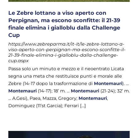
Le Zebre lottano a viso aperto con
Perpignan, ma escono sconfitte: il 21-39
finale elimina i gialloblu dalla Challenge
Cup
https://www.zebreparma.it/it-it/le-zebre-lottano-a-
viso-aperto-con-perpignan-ma-escono-sconfitte-il-
21-39-finale-elimina-i-gialloblu-dalla-challenge-
cup.aspx
Passa solo un minuto e mezzo e il neoentrato Licata
segna una meta che restituisce punti e morale alle
Zebre (14-17 dopo la trasformazione di
Montemauri
). ...
Montemauri
(14-17); 18’ m. ...
Montemauri
(21-24); 32’ m.
... A.Gesi), Paea, Mazza, Gregory;
Montemauri
,
Dominguez (11’st Garcia); Ferrari [...]