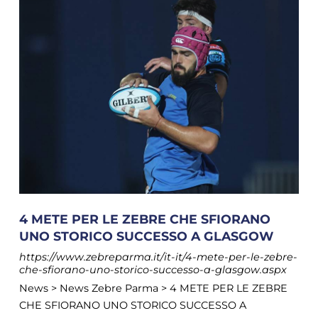
4 METE PER LE ZEBRE CHE SFIORANO
UNO STORICO SUCCESSO A GLASGOW
https://www.zebreparma.it/it-it/4-mete-per-le-zebre-
che-sfiorano-uno-storico-successo-a-glasgow.aspx
News > News Zebre Parma > 4 METE PER LE ZEBRE
CHE SFIORANO UNO STORICO SUCCESSO A