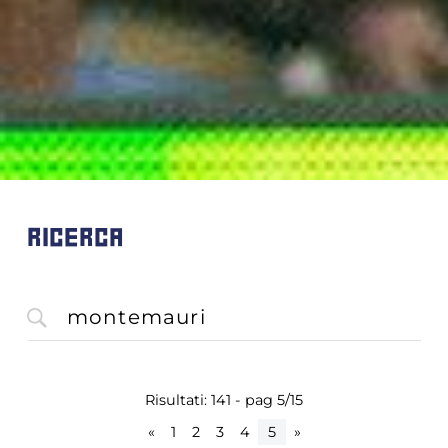
RICERCA
Risultati: 141 - pag 5/15
«
1
2
3
4
5
»