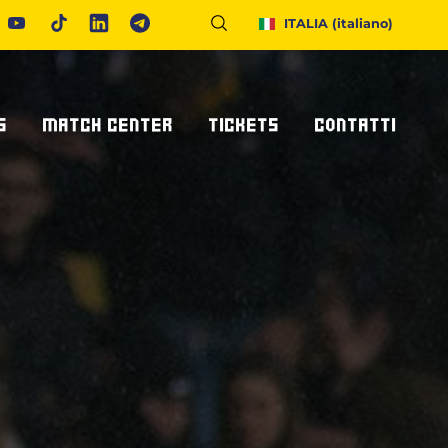
ITALIA
(italiano)
S
MATCH CENTER
TICKETS
CONTATTI
Calendario E Risultati
Biglietteria
Richiedi Info
United Rugby Championship
Abbonamenti
Accrediti Stampa
ponsor
Archivio Risultati
Hospitality
Newsletter
onsor/partner
Ticketone
Come Raggiungerci
Alloggiare A Parma