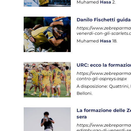
Muhamed
Hasa
2.
Danilo Fischetti guida 
https://www.zebreparma.it
venerdi-con-gli-scarlets.
Muhamed
Hasa
18.
URC: ecco la formazio
https://www.zebreparma.i
contro-gli-ospreys.aspx
A disposizione: Quattrini,
Belloni.
La formazione delle Z
sera
https://www.zebreparma.i
edimburgo-di-venerdi-se