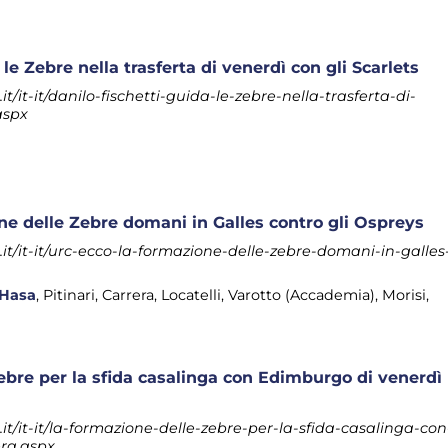
le Zebre nella trasferta di venerdì con gli Scarlets
/it-it/danilo-fischetti-guida-le-zebre-nella-trasferta-di-
aspx
ne delle Zebre domani in Galles contro gli Ospreys
t/it-it/urc-ecco-la-formazione-delle-zebre-domani-in-galles
Hasa
, Pitinari, Carrera, Locatelli, Varotto (Accademia), Morisi,
ebre per la sfida casalinga con Edimburgo di venerdì
t/it-it/la-formazione-delle-zebre-per-la-sfida-casalinga-con
ra.aspx