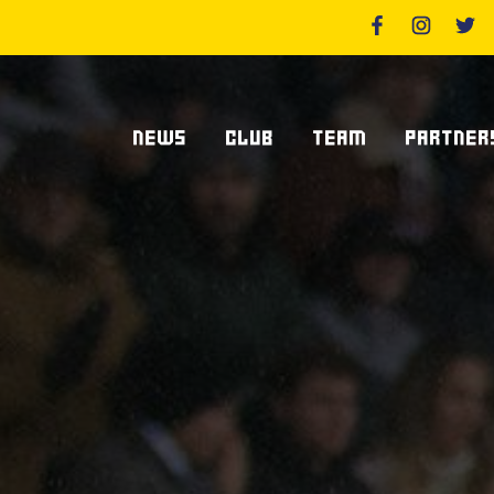
NEWS
CLUB
TEAM
PARTNER
News Zebre Parma
Chi Siamo
Giocatori
Sponsor
News Zebre Legacy
Stadio Lanfranchi
Staff Tecnico
Partners
Organigramma Societario
Statistiche
Supplier S
Volontari
Club Dei Centurioni
Diventa Sp