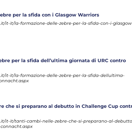
ebre per la sfida con i Glasgow Warriors
t/it-it/la-formazione-delle-zebre-per-la-sfida-con-i-glasgow
bre per la sfida dell’ultima giornata di URC contro
/it-it/la-formazione-delle-zebre-per-la-sfida-dellultima-
connacht.aspx
re che si preparano al debutto in Challenge Cup cont
t/it-it/tanti-cambi-nelle-zebre-che-si-preparano-al-debutto
-connacht.aspx