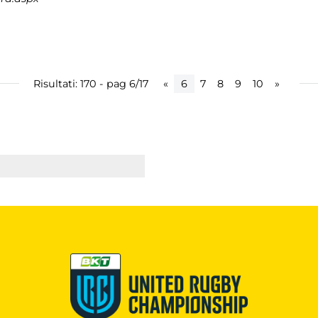
Risultati: 170 - pag 6/17
«
6
7
8
9
10
»