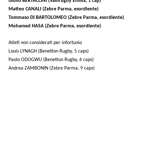
Giulio BERTACCINI (Valorugby Emilia, 1 cap)
Matteo CANALI (Zebre Parma, esordiente)
Tommaso DI BARTOLOMEO (Zebre Parma, esordiente)
Mohamed HASA (Zebre Parma, esordiente)
Atleti non considerati per infortunio
Louis LYNAGH (Benetton Rugby, 5 caps)
Paolo ODOGWU (Benetton Rugby, 6 caps)
Andrea ZAMBONIN (Zebre Parma, 9 caps)
precedente:
report medico zebre parma: andrea zambonin
COOKIE
successivo:
la formazione delle zebre per la sfida di
amsterdam contro i cheetahs
Questo sito web utilizza i cookie. Maggiori
news zebre parma
informazioni sui cookie sono disponibili a
questo link
. Continuando ad utilizzare questo