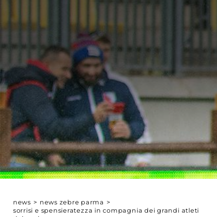
news
>
news zebre parma
>
sorrisi e spensieratezza in compagnia dei grandi atleti