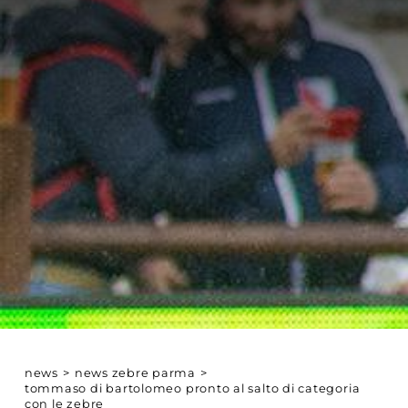
news
>
news zebre parma
>
tommaso di bartolomeo pronto al salto di categoria
con le zebre