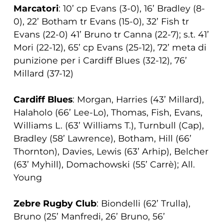
Marcatori
: 10’ cp Evans (3-0), 16’ Bradley (8-
0), 22’ Botham tr Evans (15-0), 32’ Fish tr
Evans (22-0) 41’ Bruno tr Canna (22-7); s.t. 41’
Mori (22-12), 65’ cp Evans (25-12), 72’ meta di
punizione per i Cardiff Blues (32-12), 76’
Millard (37-12)
Cardiff Blues
: Morgan, Harries (43’ Millard),
Halaholo (66’ Lee-Lo), Thomas, Fish, Evans,
Williams L. (63’ Williams T.), Turnbull (Cap),
Bradley (58’ Lawrence), Botham, Hill (66’
Thornton), Davies, Lewis (63’ Arhip), Belcher
(63’ Myhill), Domachowski (55’ Carrè); All.
Young
Zebre Rugby Club
: Biondelli (62’ Trulla),
Bruno (25’ Manfredi, 26’ Bruno, 56’