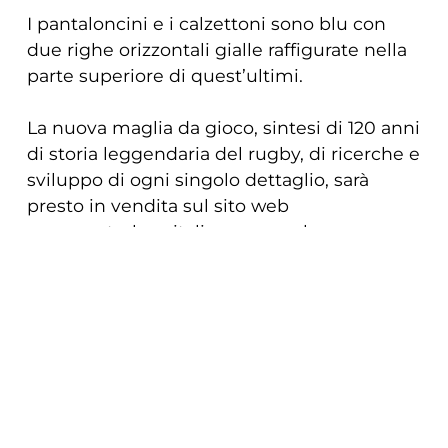
I pantaloncini e i calzettoni sono blu con
due righe orizzontali gialle raffigurate nella
parte superiore di quest’ultimi.
La nuova maglia da gioco, sintesi di 120 anni
di storia leggendaria del rugby, di ricerche e
sviluppo di ogni singolo dettaglio, sarà
presto in vendita sul sito web
www.canterburyitalia.com e nel nuovo
merchandising store della Cittadella del
COOKIE
Rugby di Parma, aperto in settimana negli
orari d’ufficio oltre che in occasione dei
Questo sito web utilizza i cookie. Maggiori
giorni gara al Lanfranchi.
informazioni sui cookie sono disponibili a
questo link
. Continuando ad utilizzare questo
precedente:
8 azzurri nel xv delle zebre che apre la stagione
2023/24 a parma
sito si acconsente all'utilizzo dei cookie
successivo:
le strade delle zebre e di tommaso boni si