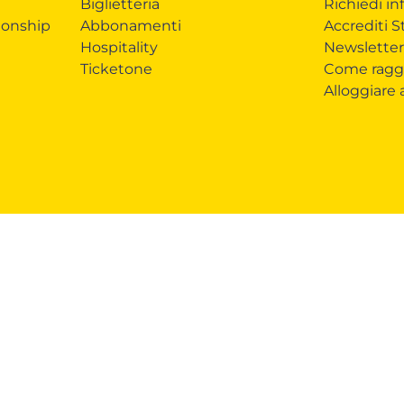
Biglietteria
Richiedi in
onship
Abbonamenti
Accrediti 
Hospitality
Newsletter
Ticketone
Come ragg
Alloggiare
ndising