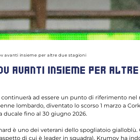
 avanti insieme per altre due stagioni
V AVANTI INSIEME PER ALTRE 
ntinuerà ad essere un punto di riferimento nel re
28enne lombardo, diventato lo scorso 1 marzo a Cor
ia ducale fino al 30 giugno 2026.
nard è uno dei veterani dello spogliatoio gialloblù. 
aspetto di cui è leader in squadra), Krumov ha ind