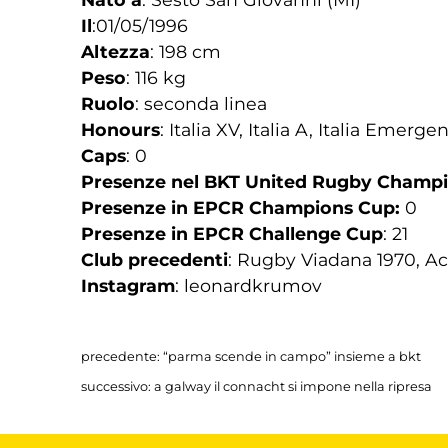
Il
:01/05/1996
Altezza
: 198 cm
Peso
: 116 kg
Ruolo
: seconda linea
Honours
: Italia XV, Italia A, Italia Emergent
Caps
: 0
Presenze nel BKT United Rugby Champ
Presenze in EPCR Champions Cup:
0
Presenze in EPCR Challenge Cup
: 21
Club precedenti
: Rugby Viadana 1970, A
Instagram
: leonardkrumov
precedente:
“parma scende in campo” insieme a bkt
successivo:
a galway il connacht si impone nella ripresa