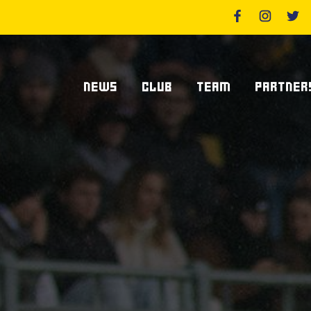
NEWS
CLUB
TEAM
PARTNER
News Zebre Parma
Chi Siamo
Giocatori
Sponsor
News Zebre Legacy
Stadio Lanfranchi
Staff Tecnico
Partners
Organigramma Societario
Statistiche
Supplier S
Volontari
Club Dei Centurioni
Diventa Sp