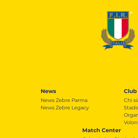
News
Club
News Zebre Parma
Chi s
News Zebre Legacy
Stadi
Organ
Volon
Match Center