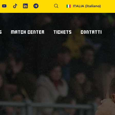
ITALIA
(italiano)
S
MATCH CENTER
TICKETS
CONTATTI
Calendario E Risultati
Biglietteria
Richiedi Info
United Rugby Championship
Abbonamenti
Accrediti Stampa
ponsor
Archivio Risultati
Hospitality
Newsletter
onsor/partner
Ticketone
Come Raggiungerci
Alloggiare A Parma