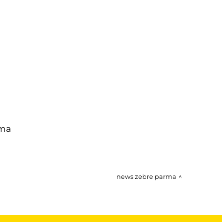
ema
news zebre parma