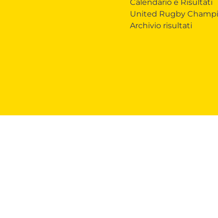
Calendario e Risultati
United Rugby Champi
Archivio risultati
Zebre Legacy
Zebre Business
Mercha