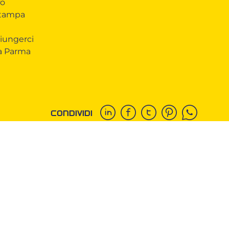
fo
Stampa
iungerci
 a Parma
CONDIVIDI
COOKIE
Questo sito web utilizza i cookie. Maggiori
informazioni sui cookie sono disponibili a
questo
link
. Continuando ad utilizzare questo sito si
acconsente all'utilizzo dei cookie durante la