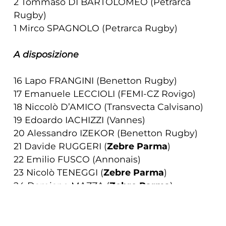
2 Tommaso DI BARTOLOMEO (Petrarca
Rugby)
1 Mirco SPAGNOLO (Petrarca Rugby)
A disposizione
16 Lapo FRANGINI (Benetton Rugby)
17 Emanuele LECCIOLI (FEMI-CZ Rovigo)
18 Niccolò D’AMICO (Transvecta Calvisano)
19 Edoardo IACHIZZI (Vannes)
20 Alessandro IZEKOR (Benetton Rugby)
21 Davide RUGGERI (
Zebre Parma
)
22 Emilio FUSCO (Annonais)
23 Nicolò TENEGGI (
Zebre Parma
)
24 Damiano MAZZA (
Zebre Parma
)
25 Matteo MOSCARDI (
Zebre Parma
)
COOKIE
26 Giovanni MONTEMAURI (FEMI-CZ
Rovigo)