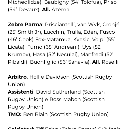
Mtchedlidze), Baubigny (54’ Tolofua), Priso
(54’ Devaux);
All.
Azéma
Zebre Parma
: Prisciantelli, van Wyk, Cronjé
(25’ Smith Jr), Lucchin, Trulla, Eden, Fusco
(46’ Cook) Fox-Matamua, Kvesic, Volpi (55’
Licata), Furno (65’ Andreani), Uys (52’
Krumov), Hasa (52’ Neculai), Manfredi (52’
Ribaldi), Buonfiglio (56’ Sanavia);
All.
Roselli
Arbitro
: Hollie Davidson (Scottish Rugby
Union)
Assistenti
: David Sutherland (Scottish
Rugby Union) e Ross Mabon (Scottish
Rugby Union)
TMO:
Ben Blain (Scottish Rugby Union)