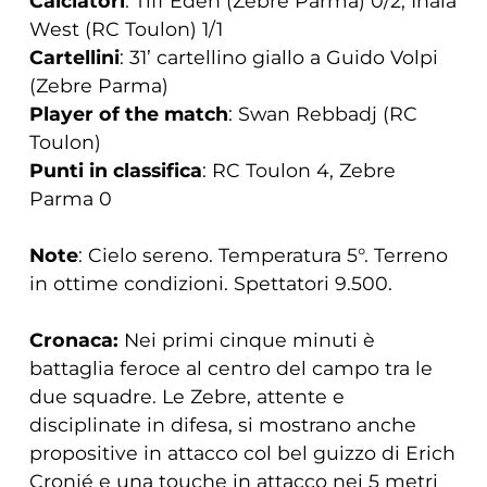
Calciatori
: Tiff Eden (Zebre Parma) 0/2; Ihaia
West (RC Toulon) 1/1
Cartellini
: 31’ cartellino giallo a Guido Volpi
(Zebre Parma)
Player of the match
: Swan Rebbadj (RC
Toulon)
Punti in classifica
: RC Toulon 4, Zebre
Parma 0
Note
: Cielo sereno. Temperatura 5°. Terreno
in ottime condizioni. Spettatori 9.500.
Cronaca:
Nei primi cinque minuti è
battaglia feroce al centro del campo tra le
due squadre. Le Zebre, attente e
disciplinate in difesa, si mostrano anche
propositive in attacco col bel guizzo di Erich
Cronjé e una touche in attacco nei 5 metri