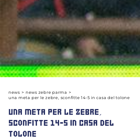
news
>
news zebre parma
>
una meta per le zebre, sconfitte 14-5 in casa del tolone
UNA META PER LE ZEBRE,
SCONFITTE 14-5 IN CASA DEL
TOLONE