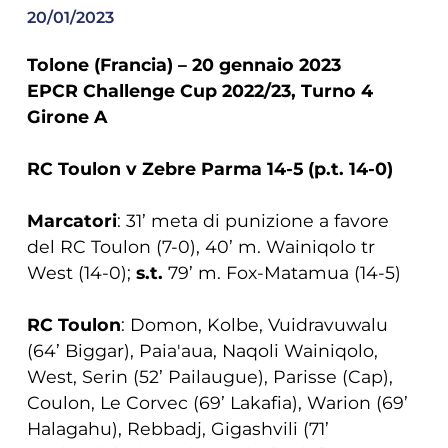
20/01/2023
Tolone (Francia) – 20 gennaio 2023
EPCR Challenge Cup 2022/23, Turno 4
Girone A
RC Toulon v Zebre Parma 14-5 (p.t. 14-0)
Marcatori
: 31’ meta di punizione a favore
del RC Toulon (7-0), 40’ m. Wainiqolo tr
West (14-0);
s.t.
79’ m. Fox-Matamua (14-5)
RC Toulon
: Domon, Kolbe, Vuidravuwalu
(64’ Biggar), Paia'aua, Naqoli Wainiqolo,
West, Serin (52’ Pailaugue), Parisse (Cap),
Coulon, Le Corvec (69’ Lakafia), Warion (69’
Halagahu), Rebbadj, Gigashvili (71’