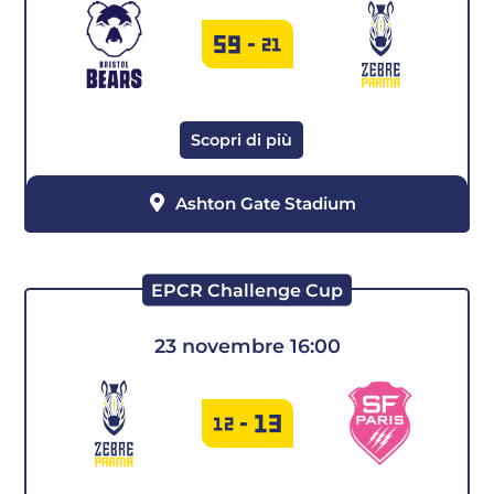
59
-
21
Scopri di più
Ashton Gate Stadium
EPCR Challenge Cup
23 novembre 16:00
13
12
-