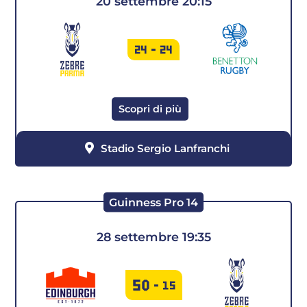
20 settembre 20:15
24
-
24
Scopri di più
Stadio Sergio Lanfranchi
Guinness Pro 14
28 settembre 19:35
50
-
15