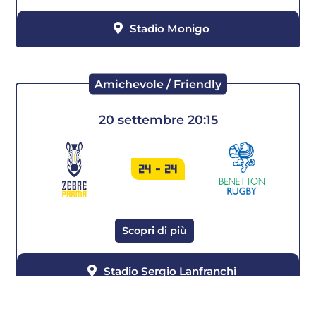
Stadio Monigo
Amichevole / Friendly
20 settembre 20:15
24
-
24
Scopri di più
Stadio Sergio Lanfranchi