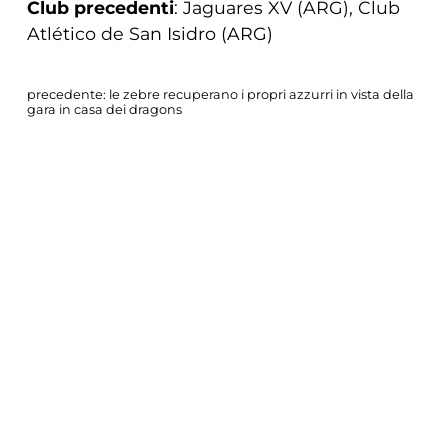
Club precedenti
: Jaguares XV (ARG), Club
Atlético de San Isidro (ARG)
precedente:
le zebre recuperano i propri azzurri in vista della
gara in casa dei dragons
successivo:
le zebre blindano il n° 9 gonzalo garcia fino al
2026
COOKIE
news zebre parma
Questo sito web utilizza i cookie. Maggiori
informazioni sui cookie sono disponibili a
questo link
. Continuando ad utilizzare questo
sito si acconsente all'utilizzo dei cookie
durante la navigazione.
ACCETTA
CONDIVIDI