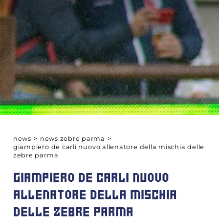
news
>
news zebre parma
>
giampiero de carli nuovo allenatore della mischia delle
zebre parma
GIAMPIERO DE CARLI NUOVO
ALLENATORE DELLA MISCHIA
DELLE ZEBRE PARMA