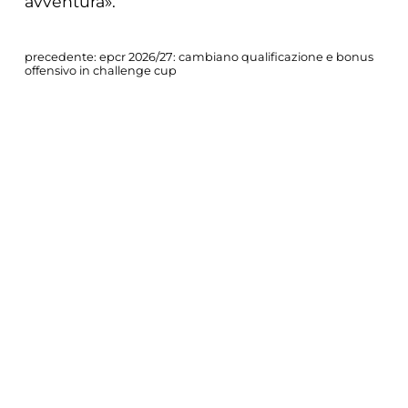
avventura».
precedente:
epcr 2026/27: cambiano qualificazione e bonus
offensivo in challenge cup
successivo:
nations championship: 11 giocatori zebre parma
convocati con l’italrugby
COOKIE
news zebre parma
Questo sito web utilizza i cookie. Maggiori
informazioni sui cookie sono disponibili a
questo link
. Continuando ad utilizzare questo
sito si acconsente all'utilizzo dei cookie
durante la navigazione.
ACCETTA
CONDIVIDI