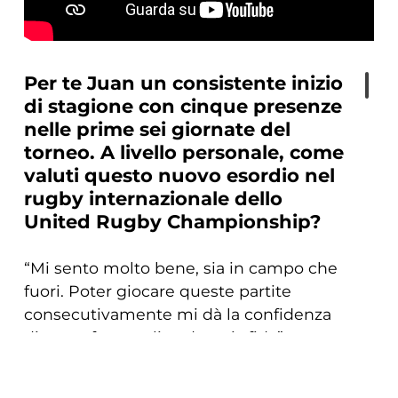
Per te Juan un consistente inizio
di stagione con cinque presenze
nelle prime sei giornate del
torneo. A livello personale, come
valuti questo nuovo esordio nel
rugby internazionale dello
United Rugby Championship?
“Mi sento molto bene, sia in campo che
fuori. Poter giocare queste partite
consecutivamente mi dà la confidenza
di poter far meglio ad ogni sfida”.
COOKIE
Sei entrato in rosa lo scorso