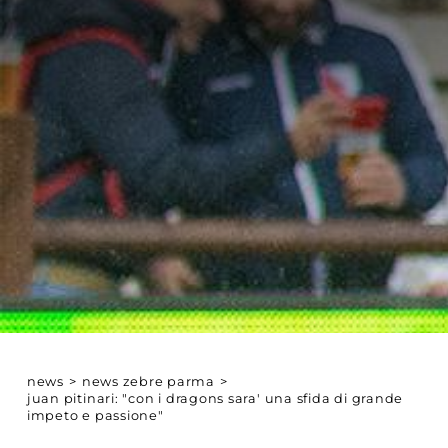
news
>
news zebre parma
>
juan pitinari: "con i dragons sara' una sfida di grande
impeto e passione"